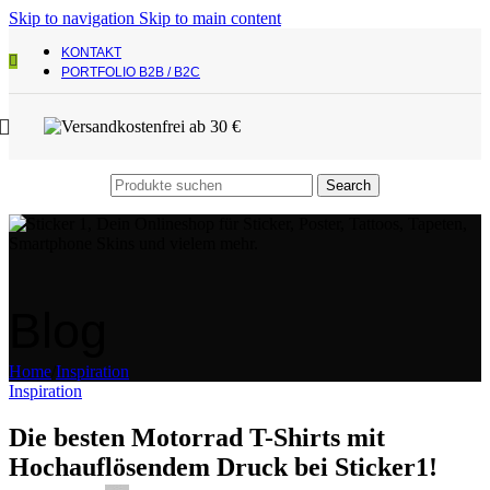
Skip to navigation
Skip to main content
KONTAKT
PORTFOLIO B2B / B2C
Search
Blog
Home
/
Inspiration
Inspiration
Die besten Motorrad T-Shirts mit
Hochauflösendem Druck bei Sticker1!