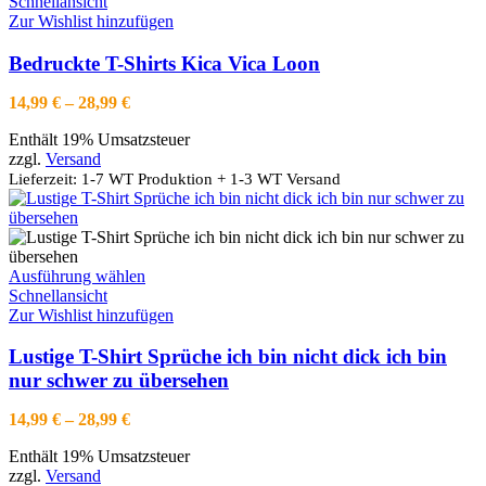
Produkt
Schnellansicht
weist
Zur Wishlist hinzufügen
mehrere
Varianten
Bedruckte T-Shirts Kica Vica Loon
auf.
Die
Preisspanne:
14,99
€
–
28,99
€
Optionen
14,99 €
können
Enthält 19% Umsatzsteuer
bis
auf
zzgl.
Versand
28,99 €
der
Lieferzeit: 1-7 WT Produktion + 1-3 WT Versand
Produktseite
gewählt
werden
Dieses
Ausführung wählen
Produkt
Schnellansicht
weist
Zur Wishlist hinzufügen
mehrere
Varianten
Lustige T-Shirt Sprüche ich bin nicht dick ich bin
auf.
nur schwer zu übersehen
Die
Optionen
Preisspanne:
14,99
€
–
28,99
€
können
14,99 €
auf
Enthält 19% Umsatzsteuer
bis
der
zzgl.
Versand
28,99 €