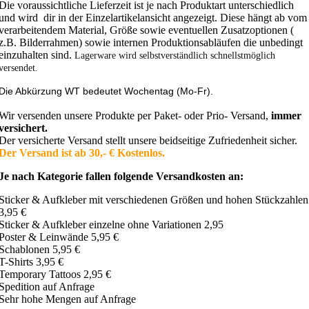
Die voraussichtliche Lieferzeit ist je nach Produktart unterschiedlich
und wird dir in der Einzelartikelansicht angezeigt. Diese hängt ab vom
verarbeitendem Material, Größe sowie eventuellen Zusatzoptionen (
z.B. Bilderrahmen) sowie internen Produktionsabläufen die unbedingt
einzuhalten sind.
Lagerware wird selbstverständlich schnellstmöglich
versendet.
Die Abkürzung WT bedeutet Wochentag (Mo-Fr).
Wir versenden unsere Produkte per Paket- oder Prio- Versand,
immer
versichert.
Der versicherte Versand stellt unsere beidseitige Zufriedenheit sicher.
Der Versand ist ab 30,- € Kostenlos.
Je nach Kategorie fallen folgende Versandkosten an:
Sticker & Aufkleber mit verschiedenen Größen und hohen Stückzahlen
3,95 €
Sticker & Aufkleber einzelne ohne Variationen 2,95
Poster & Leinwände 5,95 €
Schablonen 5,95 €
T-Shirts 3,95 €
Temporary Tattoos 2,95 €
Spedition auf Anfrage
Sehr hohe Mengen auf Anfrage