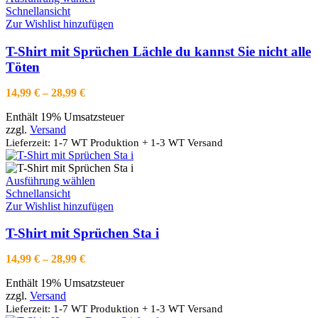
Produkt
Schnellansicht
weist
Zur Wishlist hinzufügen
mehrere
Varianten
T-Shirt mit Sprüchen Lächle du kannst Sie nicht alle
auf.
Töten
Die
Optionen
Preisspanne:
14,99
€
–
28,99
€
können
14,99 €
auf
Enthält 19% Umsatzsteuer
bis
der
zzgl.
Versand
28,99 €
Produktseite
Lieferzeit: 1-7 WT Produktion + 1-3 WT Versand
gewählt
werden
Dieses
Ausführung wählen
Produkt
Schnellansicht
weist
Zur Wishlist hinzufügen
mehrere
Varianten
T-Shirt mit Sprüchen Sta i
auf.
Die
Preisspanne:
14,99
€
–
28,99
€
Optionen
14,99 €
können
Enthält 19% Umsatzsteuer
bis
auf
zzgl.
Versand
28,99 €
der
Lieferzeit: 1-7 WT Produktion + 1-3 WT Versand