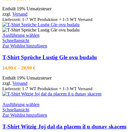
Optionen
Preis
Preis
können
Enthält 19% Umsatzsteuer
war:
ist:
auf
zzgl.
Versand
19,99 €
13,89 €.
der
Lieferzeit: 1-7 WT Produktion + 1-3 WT Versand
Produktseite
gewählt
werden
Dieses
Ausführung wählen
Produkt
Schnellansicht
weist
Zur Wishlist hinzufügen
mehrere
Varianten
T-Shirt Sprüche Lustig Gle ovu budalu
auf.
Die
Preisspanne:
14,99
€
–
28,99
€
Optionen
14,99 €
können
Enthält 19% Umsatzsteuer
bis
auf
zzgl.
Versand
28,99 €
der
Lieferzeit: 1-7 WT Produktion + 1-3 WT Versand
Produktseite
gewählt
werden
Dieses
Ausführung wählen
Produkt
Schnellansicht
weist
Zur Wishlist hinzufügen
mehrere
Varianten
T-Shirt Witzig Joj dal da placem il u dunav skacem
auf.