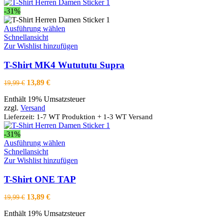
Produktseite
gewählt
-31%
werden
Dieses
Ausführung wählen
Produkt
Schnellansicht
weist
Zur Wishlist hinzufügen
mehrere
Varianten
T-Shirt MK4 Wutututu Supra
auf.
Die
Ursprünglicher
Aktueller
13,89
€
19,99
€
Optionen
Preis
Preis
können
Enthält 19% Umsatzsteuer
war:
ist:
auf
zzgl.
Versand
19,99 €
13,89 €.
der
Lieferzeit: 1-7 WT Produktion + 1-3 WT Versand
Produktseite
gewählt
-31%
werden
Dieses
Ausführung wählen
Produkt
Schnellansicht
weist
Zur Wishlist hinzufügen
mehrere
Varianten
T-Shirt ONE TAP
auf.
Die
Ursprünglicher
Aktueller
13,89
€
19,99
€
Optionen
Preis
Preis
können
Enthält 19% Umsatzsteuer
war:
ist: