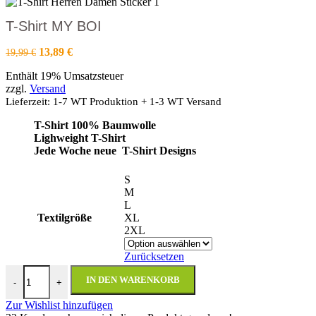
T-Shirt MY BOI
Ursprünglicher
Aktueller
13,89
€
19,99
€
Preis
Preis
Enthält 19% Umsatzsteuer
war:
ist:
zzgl.
Versand
19,99 €
13,89 €.
Lieferzeit: 1-7 WT Produktion + 1-3 WT Versand
T-Shirt 100% Baumwolle
Lighweight T-Shirt
Jede Woche neue T-Shirt Designs
S
M
L
Textilgröße
XL
2XL
Zurücksetzen
T-Shirt MY BOI Menge
IN DEN WARENKORB
-
+
Zur Wishlist hinzufügen