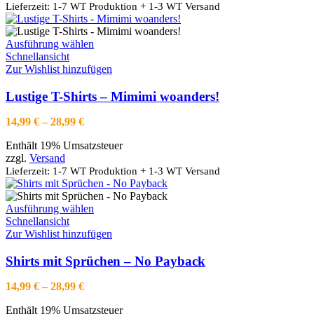
Produktseite
Lieferzeit: 1-7 WT Produktion + 1-3 WT Versand
gewählt
werden
Dieses
Ausführung wählen
Produkt
Schnellansicht
weist
Zur Wishlist hinzufügen
mehrere
Varianten
Lustige T-Shirts – Mimimi woanders!
auf.
Die
Preisspanne:
14,99
€
–
28,99
€
Optionen
14,99 €
können
Enthält 19% Umsatzsteuer
bis
auf
zzgl.
Versand
28,99 €
der
Lieferzeit: 1-7 WT Produktion + 1-3 WT Versand
Produktseite
gewählt
werden
Dieses
Ausführung wählen
Produkt
Schnellansicht
weist
Zur Wishlist hinzufügen
mehrere
Varianten
Shirts mit Sprüchen – No Payback
auf.
Die
Preisspanne:
14,99
€
–
28,99
€
Optionen
14,99 €
können
Enthält 19% Umsatzsteuer
bis