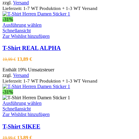
auf
zzgl.
Versand
19,99 €
13,89 €.
der
Lieferzeit: 1-7 WT Produktion + 1-3 WT Versand
Produktseite
gewählt
-31%
werden
Dieses
Ausführung wählen
Produkt
Schnellansicht
weist
Zur Wishlist hinzufügen
mehrere
Varianten
T-Shirt REAL ALPHA
auf.
Die
Ursprünglicher
Aktueller
13,89
€
19,99
€
Optionen
Preis
Preis
können
Enthält 19% Umsatzsteuer
war:
ist:
auf
zzgl.
Versand
19,99 €
13,89 €.
der
Lieferzeit: 1-7 WT Produktion + 1-3 WT Versand
Produktseite
gewählt
-31%
werden
Dieses
Ausführung wählen
Produkt
Schnellansicht
weist
Zur Wishlist hinzufügen
mehrere
Varianten
T-Shirt SIKEE
auf.
Die
Ursprünglicher
Aktueller
13,89
€
19,99
€