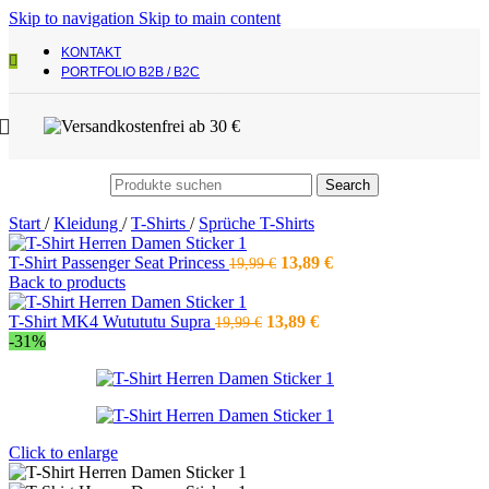
Skip to navigation
Skip to main content
KONTAKT
PORTFOLIO B2B / B2C
Search
Start
/
Kleidung
/
T-Shirts
/
Sprüche T-Shirts
Ursprünglicher
Aktueller
T-Shirt Passenger Seat Princess
13,89
€
19,99
€
Preis
Preis
Back to products
war:
ist:
Ursprünglicher
19,99 €
Aktueller
13,89 €.
T-Shirt MK4 Wutututu Supra
13,89
€
19,99
€
Preis
Preis
-31%
war:
ist:
19,99 €
13,89 €.
Click to enlarge