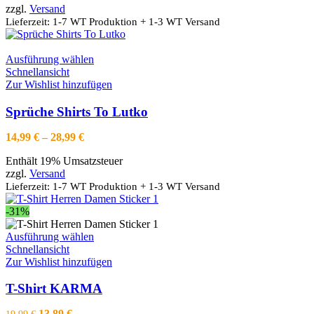
auf
zzgl.
Versand
28,99 €
der
Lieferzeit: 1-7 WT Produktion + 1-3 WT Versand
Produktseite
gewählt
werden
Dieses
Ausführung wählen
Produkt
Schnellansicht
weist
Zur Wishlist hinzufügen
mehrere
Varianten
Sprüche Shirts To Lutko
auf.
Die
Preisspanne:
14,99
€
–
28,99
€
Optionen
14,99 €
können
Enthält 19% Umsatzsteuer
bis
auf
zzgl.
Versand
28,99 €
der
Lieferzeit: 1-7 WT Produktion + 1-3 WT Versand
Produktseite
gewählt
-31%
werden
Dieses
Ausführung wählen
Produkt
Schnellansicht
weist
Zur Wishlist hinzufügen
mehrere
Varianten
T-Shirt KARMA
auf.
Die
Ursprünglicher
Aktueller
13,89
€