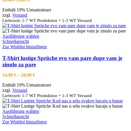
19,99
€
Optionen
Preis
Preis
können
Enthält 19% Umsatzsteuer
war:
ist:
auf
zzgl.
Versand
19,99 €
13,89 €.
der
Lieferzeit: 1-7 WT Produktion + 1-3 WT Versand
Produktseite
gewählt
werden
Dieses
Ausführung wählen
Produkt
Schnellansicht
weist
Zur Wishlist hinzufügen
mehrere
Varianten
T-Shirt lustige Sprüche evo vam pare dupe vam je
auf.
zinulo za pare
Die
Optionen
Preisspanne:
14,99
€
–
28,99
€
können
14,99 €
auf
Enthält 19% Umsatzsteuer
bis
der
zzgl.
Versand
28,99 €
Produktseite
Lieferzeit: 1-7 WT Produktion + 1-3 WT Versand
gewählt
werden
Dieses
Ausführung wählen
Produkt
Schnellansicht
weist
Zur Wishlist hinzufügen
mehrere