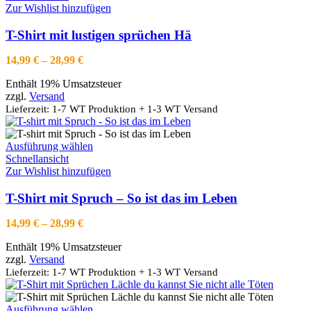
weist
Zur Wishlist hinzufügen
mehrere
Varianten
T-Shirt mit lustigen sprüchen Hä
auf.
Die
Preisspanne:
14,99
€
–
28,99
€
Optionen
14,99 €
können
Enthält 19% Umsatzsteuer
bis
auf
zzgl.
Versand
28,99 €
der
Lieferzeit: 1-7 WT Produktion + 1-3 WT Versand
Produktseite
gewählt
werden
Dieses
Ausführung wählen
Produkt
Schnellansicht
weist
Zur Wishlist hinzufügen
mehrere
Varianten
T-Shirt mit Spruch – So ist das im Leben
auf.
Die
Preisspanne:
14,99
€
–
28,99
€
Optionen
14,99 €
können
Enthält 19% Umsatzsteuer
bis
auf
zzgl.
Versand
28,99 €
der
Lieferzeit: 1-7 WT Produktion + 1-3 WT Versand
Produktseite
gewählt
werden
Dieses
Ausführung wählen