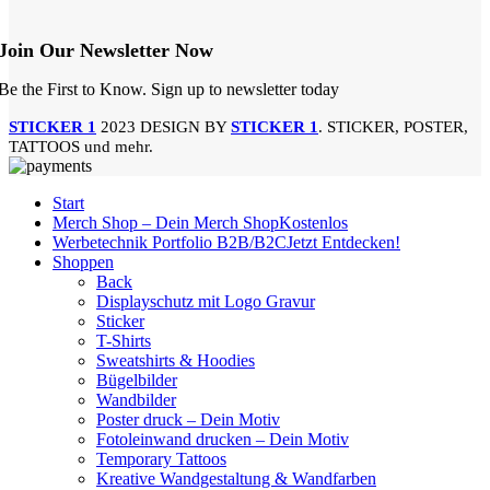
Join Our Newsletter Now
Be the First to Know. Sign up to newsletter today
STICKER 1
2023 DESIGN BY
STICKER 1
. STICKER, POSTER,
TATTOOS und mehr.
Start
Merch Shop – Dein Merch Shop
Kostenlos
Werbetechnik Portfolio B2B/B2C
Jetzt Entdecken!
Shoppen
Back
Displayschutz mit Logo Gravur
Sticker
T-Shirts
Sweatshirts & Hoodies
Bügelbilder
Wandbilder
Poster druck – Dein Motiv
Fotoleinwand drucken – Dein Motiv
Temporary Tattoos
Kreative Wandgestaltung & Wandfarben