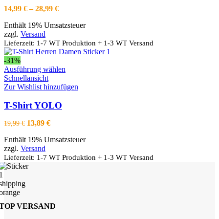
Die
Preisspanne:
14,99
€
–
28,99
€
Optionen
14,99 €
können
Enthält 19% Umsatzsteuer
bis
auf
zzgl.
Versand
28,99 €
der
Lieferzeit: 1-7 WT Produktion + 1-3 WT Versand
Produktseite
gewählt
-31%
werden
Dieses
Ausführung wählen
Produkt
Schnellansicht
weist
Zur Wishlist hinzufügen
mehrere
Varianten
T-Shirt YOLO
auf.
Die
Ursprünglicher
Aktueller
13,89
€
19,99
€
Optionen
Preis
Preis
können
Enthält 19% Umsatzsteuer
war:
ist:
auf
zzgl.
Versand
19,99 €
13,89 €.
der
Lieferzeit: 1-7 WT Produktion + 1-3 WT Versand
Produktseite
gewählt
werden
TOP VERSAND