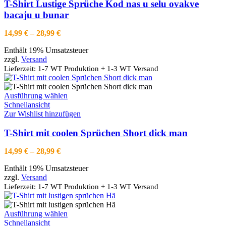
Varianten
T-Shirt Lustige Sprüche Kod nas u selu ovakve
auf.
bacaju u bunar
Die
Optionen
Preisspanne:
14,99
€
–
28,99
€
können
14,99 €
auf
Enthält 19% Umsatzsteuer
bis
der
zzgl.
Versand
28,99 €
Produktseite
Lieferzeit: 1-7 WT Produktion + 1-3 WT Versand
gewählt
werden
Dieses
Ausführung wählen
Produkt
Schnellansicht
weist
Zur Wishlist hinzufügen
mehrere
Varianten
T-Shirt mit coolen Sprüchen Short dick man
auf.
Die
Preisspanne:
14,99
€
–
28,99
€
Optionen
14,99 €
können
Enthält 19% Umsatzsteuer
bis
auf
zzgl.
Versand
28,99 €
der
Lieferzeit: 1-7 WT Produktion + 1-3 WT Versand
Produktseite
gewählt
werden
Dieses
Ausführung wählen
Produkt
Schnellansicht