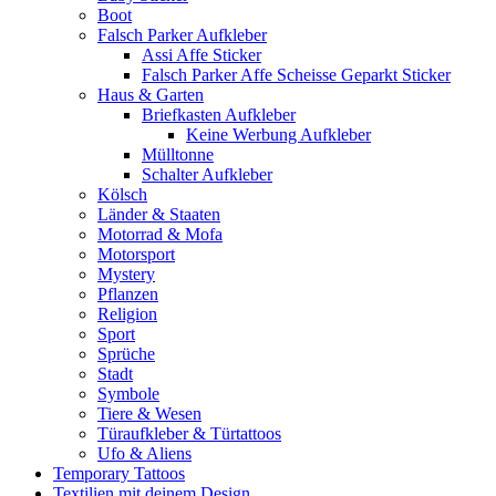
Boot
Falsch Parker Aufkleber
Assi Affe Sticker
Falsch Parker Affe Scheisse Geparkt Sticker
Haus & Garten
Briefkasten Aufkleber
Keine Werbung Aufkleber
Mülltonne
Schalter Aufkleber
Kölsch
Länder & Staaten
Motorrad & Mofa
Motorsport
Mystery
Pflanzen
Religion
Sport
Sprüche
Stadt
Symbole
Tiere & Wesen
Türaufkleber & Türtattoos
Ufo & Aliens
Temporary Tattoos
Textilien mit deinem Design