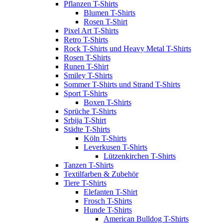
Pflanzen T-Shirts
Blumen T-Shirts
Rosen T-Shirt
Pixel Art T-Shirts
Retro T-Shirts
Rock T-Shirts und Heavy Metal T-Shirts
Rosen T-Shirts
Runen T-Shirt
Smiley T-Shirts
Sommer T-Shirts und Strand T-Shirts
Sport T-Shirts
Boxen T-Shirts
Sprüche T-Shirts
Srbija T-Shirt
Städte T-Shirts
Köln T-Shirts
Leverkusen T-Shirts
Lützenkirchen T-Shirts
Tanzen T-Shirts
Textilfarben & Zubehör
Tiere T-Shirts
Elefanten T-Shirt
Frosch T-Shirts
Hunde T-Shirts
American Bulldog T-Shirts