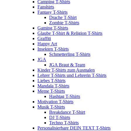
Camping T-Shirts
Fanshirts
Fantasy T-Shirts
Drache T-Shirt
Zombie T-Shirts
Gaming T-Shirts
Glaube T-Shirt & Religion T-Shirts
Graffiti
Happy Art
Insekten T-Shirts
Schmetterling T-Shirts
JGA
JGA Braut & Team
Kinder T-Shirts zum Ausmalen
Lehrer T-Shirts und Lehrerin T-Shirts
Liebes T-Shirts
Mandala T-Shirts
Meme T-Shirts
Hashtag T-Shirts
Motivation T-Shirts
Musik T-Shirts
Breakdance T-Shirt
DJ T-Shirts
Techno T-Shirts
Personalisierbare DEIN TEXT T-Shirts