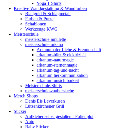
Yoga T-Shirts
Kreative Wandgestaltung & Wandfarben
Blattgold & Schlagmetall
Farben & Putze
Schablonen
Werkzeuge KWG
Meisterschule
meisterschule-amulette
meisterschule-arkana
Arkanum der Liebe & Freundschaft
arkanum-blitz & elektrizität
arkanum-naturmagie
arkanum-sternenmagie
arkanum-tag-und-nacht
arkanum-tierkommunikation
arkanum-unsichtbarkeit
Meisterschule-Shirts
meisterschule-zauberstaebe
Merch Shops
Denis Eis Leverkusen
Lützenkirchener Grill
Sticker
Aufkleber selbst gestalten - Folienplot
Auto
Baby Sticker