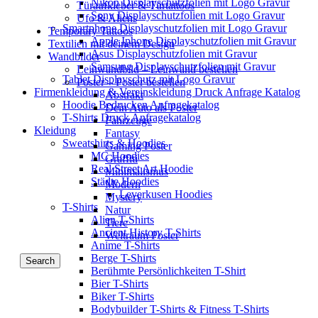
Nikon Displayschutzfolien mit Logo Gravur
Türaufkleber & Türtattoos
Sony Displayschutzfolien mit Logo Gravur
Ufo & Aliens
Smartphone Displayschutzfolien mit Logo Gravur
Temporary Tattoos
Apple Iphone Displayschutzfolien mit Gravur
Textilien mit deinem Design
Asus Displayschutzfolien mit Gravur
Wandbilder
Samsung Displayschutzfolien mit Gravur
Leinwandbild – Leinwand bestellen
Tablet Displayschutz mit Logo Gravur
Poster – Poster bestellen
Firmenkleidung & Vereinskleidung Druck Anfrage Katalog
Abstrakt
Hoodie Bedrucken Anfragekatalog
Dein Auto als Poster
T-Shirts Druck Anfragekatalog
Fahrzeuge
Kleidung
Fantasy
Sweatshirts & Hoodies
Gaming Poster
MC Hoodies
Graffiti
Real Street Art Hoodie
Minimalismus
Städte Hoodies
Modern
Leverkusen Hoodies
Mystery
T-Shirts
Natur
Alien T-Shirts
Tiere
Ancient History T-Shirts
Weltraum Poster
Anime T-Shirts
Berge T-Shirts
Search
Berühmte Persönlichkeiten T-Shirt
Bier T-Shirts
Biker T-Shirts
Bodybuilder T-Shirts & Fitness T-Shirts