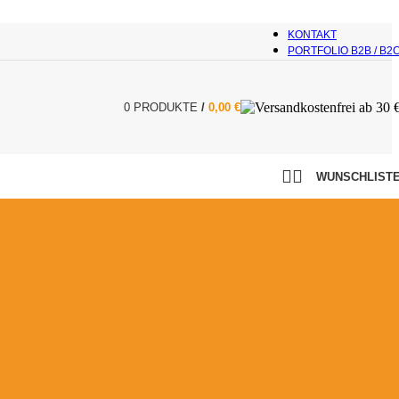
KONTAKT
PORTFOLIO B2B / B2
0
PRODUKTE
/
0,00
€
WUNSCHLIST