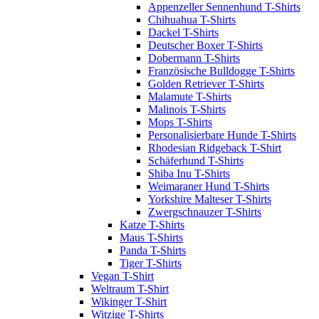
Appenzeller Sennenhund T-Shirts
Chihuahua T-Shirts
Dackel T-Shirts
Deutscher Boxer T-Shirts
Dobermann T-Shirts
Französische Bulldogge T-Shirts
Golden Retriever T-Shirts
Malamute T-Shirts
Malinois T-Shirts
Mops T-Shirts
Personalisierbare Hunde T-Shirts
Rhodesian Ridgeback T-Shirt
Schäferhund T-Shirts
Shiba Inu T-Shirts
Weimaraner Hund T-Shirts
Yorkshire Malteser T-Shirts
Zwergschnauzer T-Shirts
Katze T-Shirts
Maus T-Shirts
Panda T-Shirts
Tiger T-Shirts
Vegan T-Shirt
Weltraum T-Shirt
Wikinger T-Shirt
Witzige T-Shirts