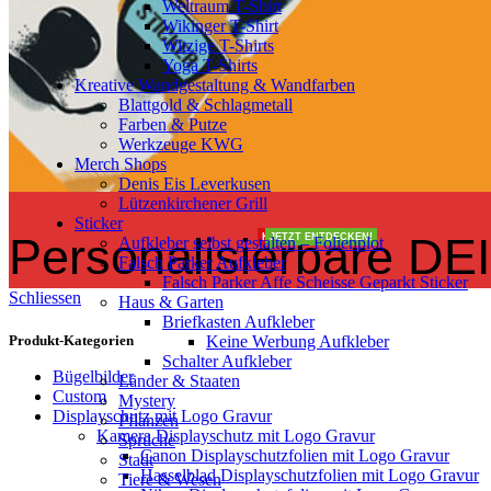
Weltraum T-Shirt
Wikinger T-Shirt
Witzige T-Shirts
Yoga T-Shirts
Kreative Wandgestaltung & Wandfarben
Blattgold & Schlagmetall
Farben & Putze
Werkzeuge KWG
Merch Shops
Denis Eis Leverkusen
Lützenkirchener Grill
Sticker
Personalisierbare DE
KOSTENLOS
JETZT ENTDECKEN!
Aufkleber selbst gestalten – Folienplot
Falsch Parker Aufkleber
Falsch Parker Affe Scheisse Geparkt Sticker
Schliessen
Haus & Garten
Briefkasten Aufkleber
Keine Werbung Aufkleber
Produkt-Kategorien
Schalter Aufkleber
Bügelbilder
Länder & Staaten
Custom
Mystery
Displayschutz mit Logo Gravur
Pflanzen
Kamera Displayschutz mit Logo Gravur
Sprüche
Canon Displayschutzfolien mit Logo Gravur
Stadt
Hasselblad Displayschutzfolien mit Logo Gravur
Tiere & Wesen