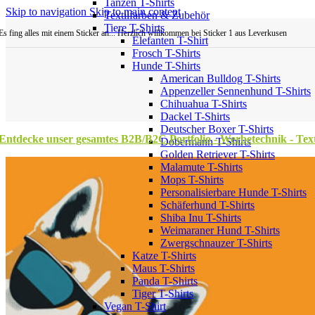
Tanzen T-Shirts
Skip to navigation
Skip to main content
Textilfarben & Zubehör
Tiere T-Shirts
Es fing alles mit einem Sticker an... Herzlich willkommen bei Sticker 1 aus Leverkusen
Elefanten T-Shirt
Frosch T-Shirts
Hunde T-Shirts
American Bulldog T-Shirts
Appenzeller Sennenhund T-Shirts
Chihuahua T-Shirts
Dackel T-Shirts
Deutscher Boxer T-Shirts
Entdecke unser gesamtes B2B/B2C Portfolio - Werbetechnik - Texti
Dobermann T-Shirts
Golden Retriever T-Shirts
Malamute T-Shirts
Mops T-Shirts
Personalisierbare Hunde T-Shirts
Schäferhund T-Shirts
Shiba Inu T-Shirts
Weimaraner Hund T-Shirts
Zwergschnauzer T-Shirts
Katze T-Shirts
Maus T-Shirts
Panda T-Shirts
Tiger T-Shirts
Vegan T-Shirt