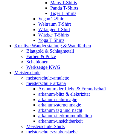
Maus T-Shirts
Panda T-Shirts
Tiger T-Shirts
Vegan T-Shirt
Weltraum T-Shirt
Wikinger T-Shirt
Witzige T-Shirts
Yoga T-Shirts
Kreative Wandgestaltung & Wandfarben
Blattgold & Schlagmetall
Farben & Putze
Schablonen
Werkzeuge KWG
Meisterschule
meisterschule-amulette
meisterschule-arkana
Arkanum der Liebe & Freundschaft
arkanum-blitz & elektrizität
arkanum-naturmagie
arkanum-sternenmagie
arkanum-tag-und-nacht
arkanum-tierkommunikation
arkanum-unsichtbarkeit
Meisterschule-Shirts
meisterschule-zauberstaebe