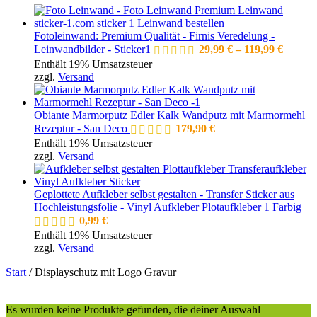
Fotoleinwand: Premium Qualität - Firnis Veredelung -
Preiss
Leinwandbilder - Sticker1
29,99
€
–
119,99
€
29,99 €
Enthält 19% Umsatzsteuer
bis
zzgl.
Versand
119,99 
Obiante Marmorputz Edler Kalk Wandputz mit Marmormehl
Rezeptur - San Deco
179,90
€
Enthält 19% Umsatzsteuer
zzgl.
Versand
Geplottete Aufkleber selbst gestalten - Transfer Sticker aus
Hochleistungsfolie - Vinyl Aufkleber Plotaufkleber 1 Farbig
0,99
€
Enthält 19% Umsatzsteuer
zzgl.
Versand
Start
/
Displayschutz mit Logo Gravur
Es wurden keine Produkte gefunden, die deiner Auswahl