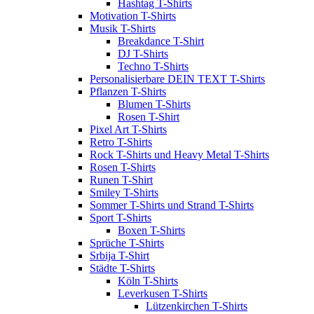
Hashtag T-Shirts
Motivation T-Shirts
Musik T-Shirts
Breakdance T-Shirt
DJ T-Shirts
Techno T-Shirts
Personalisierbare DEIN TEXT T-Shirts
Pflanzen T-Shirts
Blumen T-Shirts
Rosen T-Shirt
Pixel Art T-Shirts
Retro T-Shirts
Rock T-Shirts und Heavy Metal T-Shirts
Rosen T-Shirts
Runen T-Shirt
Smiley T-Shirts
Sommer T-Shirts und Strand T-Shirts
Sport T-Shirts
Boxen T-Shirts
Sprüche T-Shirts
Srbija T-Shirt
Städte T-Shirts
Köln T-Shirts
Leverkusen T-Shirts
Lützenkirchen T-Shirts