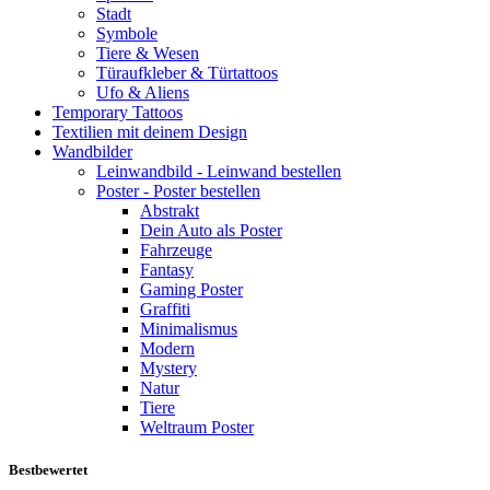
Stadt
Symbole
Tiere & Wesen
Türaufkleber & Türtattoos
Ufo & Aliens
Temporary Tattoos
Textilien mit deinem Design
Wandbilder
Leinwandbild - Leinwand bestellen
Poster - Poster bestellen
Abstrakt
Dein Auto als Poster
Fahrzeuge
Fantasy
Gaming Poster
Graffiti
Minimalismus
Modern
Mystery
Natur
Tiere
Weltraum Poster
Bestbewertet