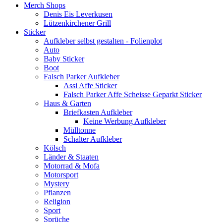
Merch Shops
Denis Eis Leverkusen
Lützenkirchener Grill
Sticker
Aufkleber selbst gestalten - Folienplot
Auto
Baby Sticker
Boot
Falsch Parker Aufkleber
Assi Affe Sticker
Falsch Parker Affe Scheisse Geparkt Sticker
Haus & Garten
Briefkasten Aufkleber
Keine Werbung Aufkleber
Mülltonne
Schalter Aufkleber
Kölsch
Länder & Staaten
Motorrad & Mofa
Motorsport
Mystery
Pflanzen
Religion
Sport
Sprüche