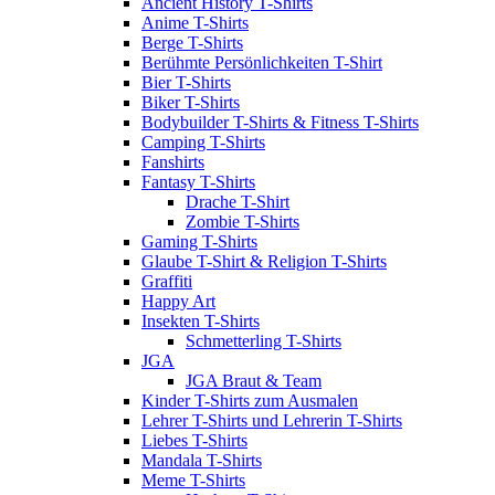
Ancient History T-Shirts
Anime T-Shirts
Berge T-Shirts
Berühmte Persönlichkeiten T-Shirt
Bier T-Shirts
Biker T-Shirts
Bodybuilder T-Shirts & Fitness T-Shirts
Camping T-Shirts
Fanshirts
Fantasy T-Shirts
Drache T-Shirt
Zombie T-Shirts
Gaming T-Shirts
Glaube T-Shirt & Religion T-Shirts
Graffiti
Happy Art
Insekten T-Shirts
Schmetterling T-Shirts
JGA
JGA Braut & Team
Kinder T-Shirts zum Ausmalen
Lehrer T-Shirts und Lehrerin T-Shirts
Liebes T-Shirts
Mandala T-Shirts
Meme T-Shirts