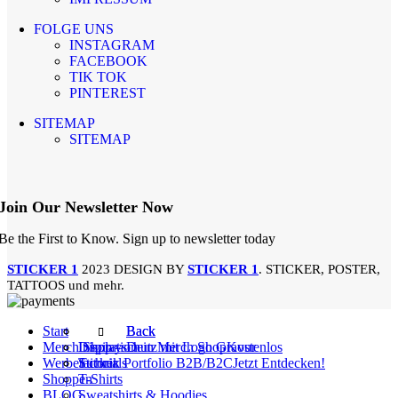
FOLGE UNS
INSTAGRAM
FACEBOOK
TIK TOK
PINTEREST
SITEMAP
SITEMAP
Join Our Newsletter Now
Be the First to Know. Sign up to newsletter today
STICKER 1
2023 DESIGN BY
STICKER 1
. STICKER, POSTER,
TATTOOS und mehr.
Start
Back
Back
Merch Shop – Dein Merch Shop
Displayschutz mit Logo Gravur
Inspiration
Kostenlos
Werbetechnik Portfolio B2B/B2C
Sticker
Tutorials
Jetzt Entdecken!
Shoppen
T-Shirts
BLOG
Sweatshirts & Hoodies