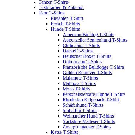
Tanzen T-Shirts
Textilfarben & Zubehör
Tiere T-Shirts
Elefanten T-Shirt
Frosch T-Shirts
Hunde T-Shirts
American Bulldog T-Shirts
Appenzeller Sennenhund T-Shirts
Chihuahua T-Shirts
Dackel T-Shirts
Deutscher Boxer T-Shirts
Dobermann T-Shirts
Französische Bulldogge T-Shirts
Golden Retriever T-Shirts
Malamute T-Shirts
Malinois T-Shirts
Mops T-Shirts
Personalisierbare Hunde T-Shirts
Rhodesian Ridgeback T-Shirt
Schäferhund T-Shirts
Shiba Inu T-Shirts
Weimaraner Hund T-Shirts
Yorkshire Malteser T-Shirts
Zwergschnauzer T-Shirts
Katze T-Shirts