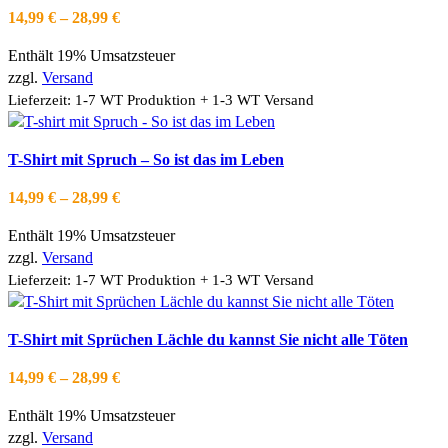
Produktseite
weist
Zur Wishlist hinzufügen
Preisspanne:
14,99
€
–
28,99
€
gewählt
mehrere
14,99 €
werden
Varianten
Enthält 19% Umsatzsteuer
bis
auf.
zzgl.
Versand
28,99 €
Die
Lieferzeit: 1-7 WT Produktion + 1-3 WT Versand
Optionen
können
Dieses
Ausführung wählen
T-Shirt mit Spruch – So ist das im Leben
auf
Produkt
Schnellansicht
der
weist
Zur Wishlist hinzufügen
Preisspanne:
14,99
€
–
28,99
€
Produktseite
mehrere
14,99 €
gewählt
Varianten
Enthält 19% Umsatzsteuer
bis
werden
auf.
zzgl.
Versand
28,99 €
Die
Lieferzeit: 1-7 WT Produktion + 1-3 WT Versand
Optionen
können
Dieses
Ausführung wählen
T-Shirt mit Sprüchen Lächle du kannst Sie nicht alle Töten
auf
Produkt
Schnellansicht
der
weist
Zur Wishlist hinzufügen
Preisspanne:
14,99
€
–
28,99
€
Produktseite
mehrere
14,99 €
gewählt
Varianten
Enthält 19% Umsatzsteuer
bis
werden
auf.
zzgl.
Versand
28,99 €