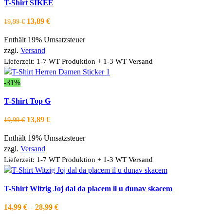
T-Shirt SIKEE
der
Produkt
Schnellansicht
Produktseite
weist
Zur Wishlist hinzufügen
Ursprünglicher
Aktueller
13,89
€
19,99
€
gewählt
mehrere
Preis
Preis
werden
Varianten
Enthält 19% Umsatzsteuer
war:
ist:
auf.
zzgl.
Versand
19,99 €
13,89 €.
Die
Lieferzeit: 1-7 WT Produktion + 1-3 WT Versand
Optionen
können
-31%
auf
Dieses
Ausführung wählen
T-Shirt Top G
der
Produkt
Schnellansicht
Produktseite
weist
Zur Wishlist hinzufügen
Ursprünglicher
Aktueller
13,89
€
19,99
€
gewählt
mehrere
Preis
Preis
werden
Varianten
Enthält 19% Umsatzsteuer
war:
ist:
auf.
zzgl.
Versand
19,99 €
13,89 €.
Die
Lieferzeit: 1-7 WT Produktion + 1-3 WT Versand
Optionen
können
Dieses
Ausführung wählen
T-Shirt Witzig Joj dal da placem il u dunav skacem
auf
Produkt
Schnellansicht
der
weist
Zur Wishlist hinzufügen
Preisspanne:
14,99
€
–
28,99
€
Produktseite
mehrere
14,99 €