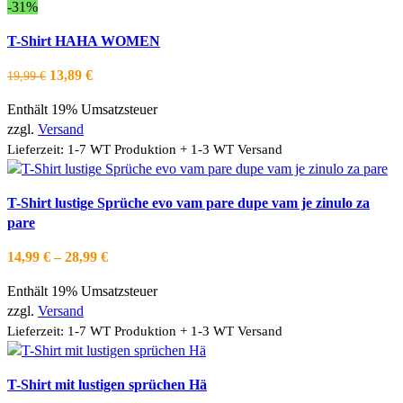
können
-31%
auf
Dieses
Ausführung wählen
T-Shirt HAHA WOMEN
der
Produkt
Schnellansicht
Produktseite
weist
Zur Wishlist hinzufügen
Ursprünglicher
Aktueller
13,89
€
19,99
€
gewählt
mehrere
Preis
Preis
werden
Varianten
Enthält 19% Umsatzsteuer
war:
ist:
auf.
zzgl.
Versand
19,99 €
13,89 €.
Die
Lieferzeit: 1-7 WT Produktion + 1-3 WT Versand
Optionen
können
Dieses
Ausführung wählen
T-Shirt lustige Sprüche evo vam pare dupe vam je zinulo za
auf
Produkt
Schnellansicht
pare
der
weist
Zur Wishlist hinzufügen
Produktseite
mehrere
Preisspanne:
14,99
€
–
28,99
€
gewählt
Varianten
14,99 €
werden
auf.
Enthält 19% Umsatzsteuer
bis
Die
zzgl.
Versand
28,99 €
Optionen
Lieferzeit: 1-7 WT Produktion + 1-3 WT Versand
können
auf
Dieses
Ausführung wählen
T-Shirt mit lustigen sprüchen Hä
der
Produkt
Schnellansicht