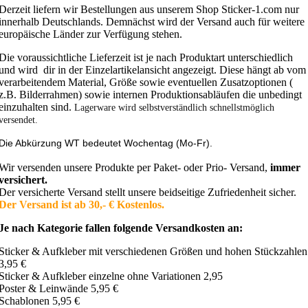
Derzeit liefern wir Bestellungen aus unserem Shop Sticker-1.com nur
innerhalb Deutschlands. Demnächst wird der Versand auch für weitere
europäische Länder zur Verfügung stehen.
Die voraussichtliche Lieferzeit ist je nach Produktart unterschiedlich
und wird dir in der Einzelartikelansicht angezeigt. Diese hängt ab vom
verarbeitendem Material, Größe sowie eventuellen Zusatzoptionen (
z.B. Bilderrahmen) sowie internen Produktionsabläufen die unbedingt
einzuhalten sind.
Lagerware wird selbstverständlich schnellstmöglich
versendet.
Die Abkürzung WT bedeutet Wochentag (Mo-Fr).
Wir versenden unsere Produkte per Paket- oder Prio- Versand,
immer
versichert.
Der versicherte Versand stellt unsere beidseitige Zufriedenheit sicher.
Der Versand ist ab 30,- € Kostenlos.
Je nach Kategorie fallen folgende Versandkosten an:
Sticker & Aufkleber mit verschiedenen Größen und hohen Stückzahlen
3,95 €
Sticker & Aufkleber einzelne ohne Variationen 2,95
Poster & Leinwände 5,95 €
Schablonen 5,95 €