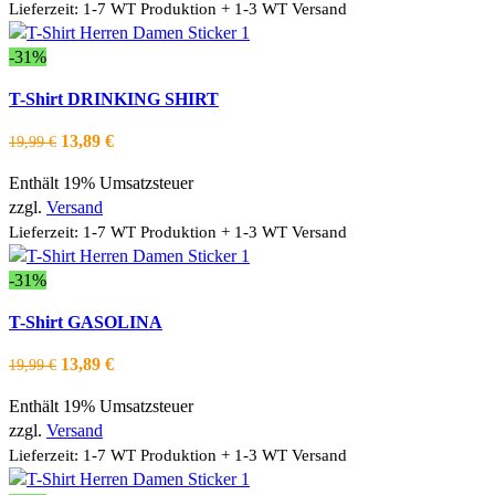
Die
Lieferzeit: 1-7 WT Produktion + 1-3 WT Versand
Optionen
können
-31%
auf
Dieses
Ausführung wählen
T-Shirt DRINKING SHIRT
der
Produkt
Schnellansicht
Produktseite
weist
Zur Wishlist hinzufügen
Ursprünglicher
Aktueller
13,89
€
19,99
€
gewählt
mehrere
Preis
Preis
werden
Varianten
Enthält 19% Umsatzsteuer
war:
ist:
auf.
zzgl.
Versand
19,99 €
13,89 €.
Die
Lieferzeit: 1-7 WT Produktion + 1-3 WT Versand
Optionen
können
-31%
auf
Dieses
Ausführung wählen
T-Shirt GASOLINA
der
Produkt
Schnellansicht
Produktseite
weist
Zur Wishlist hinzufügen
Ursprünglicher
Aktueller
13,89
€
19,99
€
gewählt
mehrere
Preis
Preis
werden
Varianten
Enthält 19% Umsatzsteuer
war:
ist:
auf.
zzgl.
Versand
19,99 €
13,89 €.
Die
Lieferzeit: 1-7 WT Produktion + 1-3 WT Versand
Optionen