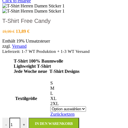
Click to enlarge
T-Shirt Free Candy
Ursprünglicher
Aktueller
13,89
€
19,99
€
Preis
Preis
Enthält 19% Umsatzsteuer
war:
ist:
zzgl.
Versand
19,99 €
13,89 €.
Lieferzeit: 1-7 WT Produktion + 1-3 WT Versand
T-Shirt 100% Baumwolle
Lighweight T-Shirt
Jede Woche neue T-Shirt Designs
S
M
L
Textilgröße
XL
2XL
Zurücksetzen
T-Shirt Free Candy Menge
IN DEN WARENKORB
-
+