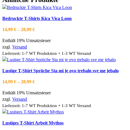
Dieses
Ausführung wählen
Bedruckte T-Shirts Kica Vica Loon
Produkt
Schnellansicht
weist
Zur Wishlist hinzufügen
Preisspanne:
14,99
€
–
28,99
€
mehrere
14,99 €
Varianten
Enthält 19% Umsatzsteuer
bis
auf.
zzgl.
Versand
28,99 €
Die
Lieferzeit: 1-7 WT Produktion + 1-3 WT Versand
Optionen
können
Dieses
Ausführung wählen
Lustige T-Shirt Sprüche Sta mi je ovo trebalo sve me jebalo
auf
Produkt
Schnellansicht
der
weist
Zur Wishlist hinzufügen
Preisspanne:
14,99
€
–
28,99
€
Produktseite
mehrere
14,99 €
gewählt
Varianten
Enthält 19% Umsatzsteuer
bis
werden
auf.
zzgl.
Versand
28,99 €
Die
Lieferzeit: 1-7 WT Produktion + 1-3 WT Versand
Optionen
können
Dieses
Ausführung wählen
Lustiges T-Shirt Arbeit Mythos
auf
Produkt
Schnellansicht
der