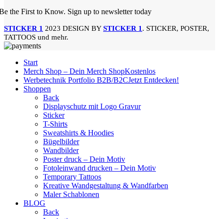
Be the First to Know. Sign up to newsletter today
STICKER 1
2023 DESIGN BY
STICKER 1
. STICKER, POSTER,
TATTOOS und mehr.
Start
Merch Shop – Dein Merch Shop
Kostenlos
Werbetechnik Portfolio B2B/B2C
Jetzt Entdecken!
Shoppen
Back
Displayschutz mit Logo Gravur
Sticker
T-Shirts
Sweatshirts & Hoodies
Bügelbilder
Wandbilder
Poster druck – Dein Motiv
Fotoleinwand drucken – Dein Motiv
Temporary Tattoos
Kreative Wandgestaltung & Wandfarben
Maler Schablonen
BLOG
Back