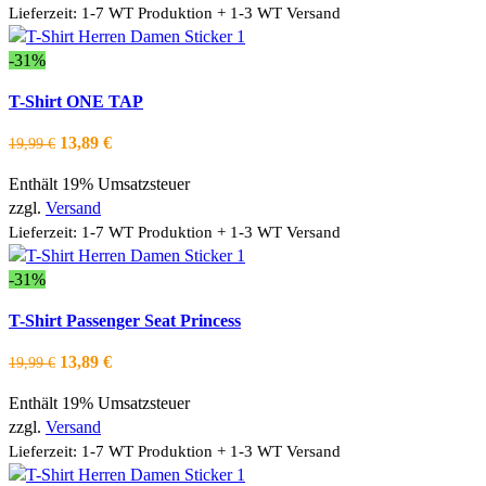
Die
Lieferzeit: 1-7 WT Produktion + 1-3 WT Versand
Optionen
können
-31%
auf
Dieses
Ausführung wählen
T-Shirt ONE TAP
der
Produkt
Schnellansicht
Produktseite
weist
Zur Wishlist hinzufügen
Ursprünglicher
Aktueller
13,89
€
19,99
€
gewählt
mehrere
Preis
Preis
werden
Varianten
Enthält 19% Umsatzsteuer
war:
ist:
auf.
zzgl.
Versand
19,99 €
13,89 €.
Die
Lieferzeit: 1-7 WT Produktion + 1-3 WT Versand
Optionen
können
-31%
auf
Dieses
Ausführung wählen
T-Shirt Passenger Seat Princess
der
Produkt
Schnellansicht
Produktseite
weist
Zur Wishlist hinzufügen
Ursprünglicher
Aktueller
13,89
€
19,99
€
gewählt
mehrere
Preis
Preis
werden
Varianten
Enthält 19% Umsatzsteuer
war:
ist:
auf.
zzgl.
Versand
19,99 €
13,89 €.
Die
Lieferzeit: 1-7 WT Produktion + 1-3 WT Versand
Optionen