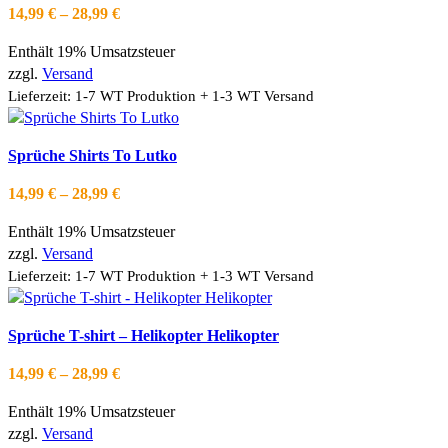
weist
Zur Wishlist hinzufügen
Preisspanne:
14,99
€
–
28,99
€
Produktseite
mehrere
14,99 €
gewählt
Varianten
Enthält 19% Umsatzsteuer
bis
werden
auf.
zzgl.
Versand
28,99 €
Die
Lieferzeit: 1-7 WT Produktion + 1-3 WT Versand
Optionen
können
Dieses
Ausführung wählen
Sprüche Shirts To Lutko
auf
Produkt
Schnellansicht
der
weist
Zur Wishlist hinzufügen
Preisspanne:
14,99
€
–
28,99
€
Produktseite
mehrere
14,99 €
gewählt
Varianten
Enthält 19% Umsatzsteuer
bis
werden
auf.
zzgl.
Versand
28,99 €
Die
Lieferzeit: 1-7 WT Produktion + 1-3 WT Versand
Optionen
können
Dieses
Ausführung wählen
Sprüche T-shirt – Helikopter Helikopter
auf
Produkt
Schnellansicht
der
weist
Zur Wishlist hinzufügen
Preisspanne:
14,99
€
–
28,99
€
Produktseite
mehrere
14,99 €
gewählt
Varianten
Enthält 19% Umsatzsteuer
bis
werden
auf.
zzgl.
Versand
28,99 €