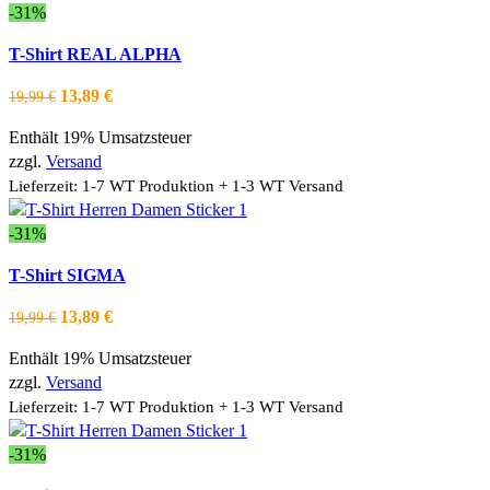
können
-31%
auf
Dieses
Ausführung wählen
T-Shirt REAL ALPHA
der
Produkt
Schnellansicht
Produktseite
weist
Zur Wishlist hinzufügen
Ursprünglicher
Aktueller
13,89
€
19,99
€
gewählt
mehrere
Preis
Preis
werden
Varianten
Enthält 19% Umsatzsteuer
war:
ist:
auf.
zzgl.
Versand
19,99 €
13,89 €.
Die
Lieferzeit: 1-7 WT Produktion + 1-3 WT Versand
Optionen
können
-31%
auf
Dieses
Ausführung wählen
T-Shirt SIGMA
der
Produkt
Schnellansicht
Produktseite
weist
Zur Wishlist hinzufügen
Ursprünglicher
Aktueller
13,89
€
19,99
€
gewählt
mehrere
Preis
Preis
werden
Varianten
Enthält 19% Umsatzsteuer
war:
ist:
auf.
zzgl.
Versand
19,99 €
13,89 €.
Die
Lieferzeit: 1-7 WT Produktion + 1-3 WT Versand
Optionen
können
-31%
auf
Dieses
Ausführung wählen