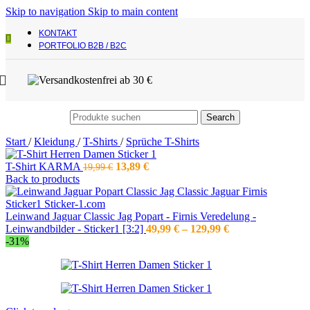
Skip to navigation
Skip to main content
KONTAKT
PORTFOLIO B2B / B2C
Search
Start
/
Kleidung
/
T-Shirts
/
Sprüche T-Shirts
Ursprünglicher
Aktueller
T-Shirt KARMA
13,89
€
19,99
€
Preis
Preis
Back to products
war:
ist:
19,99 €
13,89 €.
Leinwand Jaguar Classic Jag Popart - Firnis Veredelung -
Preisspanne:
Leinwandbilder - Sticker1 [3:2]
49,99
€
–
129,99
€
49,99 €
-31%
bis
129,99 €