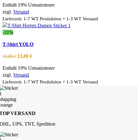
gewählt
Varianten
Enthält 19% Umsatzsteuer
bis
werden
auf.
zzgl.
Versand
28,99 €
Die
Lieferzeit: 1-7 WT Produktion + 1-3 WT Versand
Optionen
können
-31%
auf
Dieses
Ausführung wählen
T-Shirt YOLO
der
Produkt
Schnellansicht
Produktseite
weist
Zur Wishlist hinzufügen
Ursprünglicher
Aktueller
13,89
€
19,99
€
gewählt
mehrere
Preis
Preis
werden
Varianten
Enthält 19% Umsatzsteuer
war:
ist:
auf.
zzgl.
Versand
19,99 €
13,89 €.
Die
Lieferzeit: 1-7 WT Produktion + 1-3 WT Versand
Optionen
können
auf
der
TOP VERSAND
Produktseite
gewählt
DHL, UPS, TNT, Spedition
werden