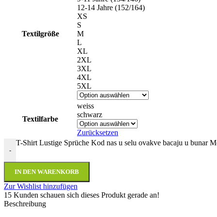
12-14 Jahre (152/164)
XS
S
Textilgröße
M
L
XL
2XL
3XL
4XL
5XL
weiss
schwarz
Textilfarbe
Zurücksetzen
T-Shirt Lustige Sprüche Kod nas u selu ovakve bacaju u bunar 
-
IN DEN WARENKORB
Zur Wishlist hinzufügen
15
Kunden schauen sich dieses Produkt gerade an!
Beschreibung