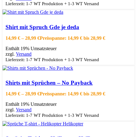
Lieferzeit: 1-7 WT Produktion + 1-3 WT Versand
Ausführung wählen
Dieses Produkt weist mehrere Varianten auf.
Die Optionen können auf der Produktseite gewählt werden
Shirt mit Spruch Gde je deda
Schnellansicht
Zur Wishlist hinzufügen
14,99
€
–
28,99
€
Preisspanne: 14,99 € bis 28,99 €
Enthält 19% Umsatzsteuer
zzgl.
Versand
Lieferzeit: 1-7 WT Produktion + 1-3 WT Versand
Ausführung wählen
Dieses Produkt weist mehrere Varianten auf.
Die Optionen können auf der Produktseite gewählt werden
Shirts mit Sprüchen – No Payback
Schnellansicht
Zur Wishlist hinzufügen
14,99
€
–
28,99
€
Preisspanne: 14,99 € bis 28,99 €
Enthält 19% Umsatzsteuer
zzgl.
Versand
Lieferzeit: 1-7 WT Produktion + 1-3 WT Versand
Ausführung wählen
Dieses Produkt weist mehrere Varianten auf.
Die Optionen können auf der Produktseite gewählt werden