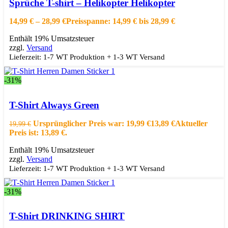
Sprüche T-shirt – Helikopter Helikopter
Schnellansicht
Zur Wishlist hinzufügen
14,99
€
–
28,99
€
Preisspanne: 14,99 € bis 28,99 €
Enthält 19% Umsatzsteuer
zzgl.
Versand
Lieferzeit: 1-7 WT Produktion + 1-3 WT Versand
-31%
Ausführung wählen
Dieses Produkt weist mehrere Varianten auf.
Die Optionen können auf der Produktseite gewählt werden
T-Shirt Always Green
Schnellansicht
Zur Wishlist hinzufügen
Ursprünglicher Preis war: 19,99 €
13,89
€
Aktueller
19,99
€
Preis ist: 13,89 €.
Enthält 19% Umsatzsteuer
zzgl.
Versand
Lieferzeit: 1-7 WT Produktion + 1-3 WT Versand
-31%
Ausführung wählen
Dieses Produkt weist mehrere Varianten auf.
Die Optionen können auf der Produktseite gewählt werden
T-Shirt DRINKING SHIRT
Schnellansicht