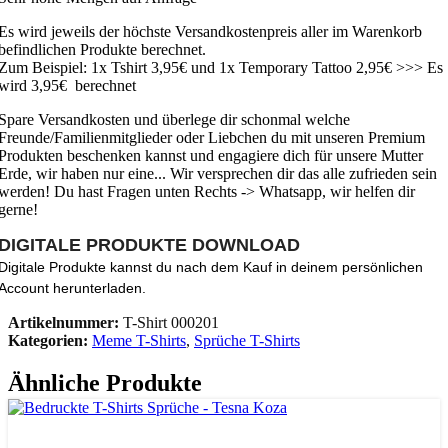
Es wird jeweils der höchste Versandkostenpreis aller im Warenkorb
befindlichen Produkte berechnet.
Zum Beispiel: 1x Tshirt 3,95€ und 1x Temporary Tattoo 2,95€ >>> Es
wird 3,95€ berechnet
Spare Versandkosten und überlege dir schonmal welche
Freunde/Familienmitglieder oder Liebchen du mit unseren Premium
Produkten beschenken kannst und engagiere dich für unsere Mutter
Erde, wir haben nur eine... Wir versprechen dir das alle zufrieden sein
werden! Du hast Fragen unten Rechts -> Whatsapp, wir helfen dir
gerne!
DIGITALE PRODUKTE DOWNLOAD
Digitale Produkte kannst du nach dem Kauf in deinem persönlichen
Account herunterladen.
Artikelnummer:
T-Shirt 000201
Kategorien:
Meme T-Shirts
,
Sprüche T-Shirts
Ähnliche Produkte
Ausführung wählen
Dieses Produkt weist mehrere Varianten auf.
Die Optionen können auf der Produktseite gewählt werden