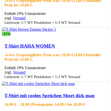
Ursprünglicher Preis war: 19,99 €
13,89
€
Aktueller
19,99
€
Preis ist: 13,89 €.
Enthält 19% Umsatzsteuer
zzgl.
Versand
Lieferzeit: 1-7 WT Produktion + 1-3 WT Versand
-31%
Ausführung wählen
Dieses Produkt weist mehrere Varianten auf.
Die Optionen können auf der Produktseite gewählt werden
T-Shirt HAHA WOMEN
Schnellansicht
Zur Wishlist hinzufügen
Ursprünglicher Preis war: 19,99 €
13,89
€
Aktueller
19,99
€
Preis ist: 13,89 €.
Enthält 19% Umsatzsteuer
zzgl.
Versand
Lieferzeit: 1-7 WT Produktion + 1-3 WT Versand
Ausführung wählen
Dieses Produkt weist mehrere Varianten auf.
Die Optionen können auf der Produktseite gewählt werden
T-Shirt mit coolen Sprüchen Short dick man
Schnellansicht
Zur Wishlist hinzufügen
14,99
€
–
28,99
€
Preisspanne: 14,99 € bis 28,99 €