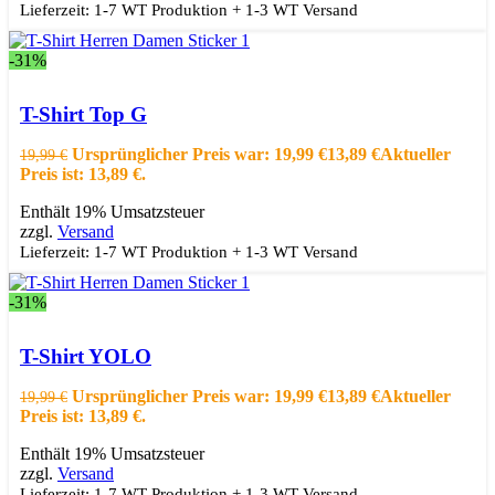
Lieferzeit: 1-7 WT Produktion + 1-3 WT Versand
-31%
Ausführung wählen
Dieses Produkt weist mehrere Varianten auf.
Die Optionen können auf der Produktseite gewählt werden
T-Shirt Top G
Schnellansicht
Zur Wishlist hinzufügen
Ursprünglicher Preis war: 19,99 €
13,89
€
Aktueller
19,99
€
Preis ist: 13,89 €.
Enthält 19% Umsatzsteuer
zzgl.
Versand
Lieferzeit: 1-7 WT Produktion + 1-3 WT Versand
-31%
Ausführung wählen
Dieses Produkt weist mehrere Varianten auf.
Die Optionen können auf der Produktseite gewählt werden
T-Shirt YOLO
Schnellansicht
Zur Wishlist hinzufügen
Ursprünglicher Preis war: 19,99 €
13,89
€
Aktueller
19,99
€
Preis ist: 13,89 €.
Enthält 19% Umsatzsteuer
zzgl.
Versand
Lieferzeit: 1-7 WT Produktion + 1-3 WT Versand