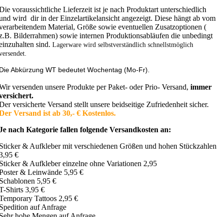
Die voraussichtliche Lieferzeit ist je nach Produktart unterschiedlich
und wird dir in der Einzelartikelansicht angezeigt. Diese hängt ab vom
verarbeitendem Material, Größe sowie eventuellen Zusatzoptionen (
z.B. Bilderrahmen) sowie internen Produktionsabläufen die unbedingt
einzuhalten sind.
Lagerware wird selbstverständlich schnellstmöglich
versendet.
Die Abkürzung WT bedeutet Wochentag (Mo-Fr).
Wir versenden unsere Produkte per Paket- oder Prio- Versand,
immer
versichert.
Der versicherte Versand stellt unsere beidseitige Zufriedenheit sicher.
Der Versand ist ab 30,- € Kostenlos.
Je nach Kategorie fallen folgende Versandkosten an:
Sticker & Aufkleber mit verschiedenen Größen und hohen Stückzahlen
3,95 €
Sticker & Aufkleber einzelne ohne Variationen 2,95
Poster & Leinwände 5,95 €
Schablonen 5,95 €
T-Shirts 3,95 €
Temporary Tattoos 2,95 €
Spedition auf Anfrage
Sehr hohe Mengen auf Anfrage