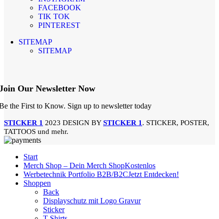
FACEBOOK
TIK TOK
PINTEREST
SITEMAP
SITEMAP
Join Our Newsletter Now
Be the First to Know. Sign up to newsletter today
STICKER 1
2023 DESIGN BY
STICKER 1
. STICKER, POSTER,
TATTOOS und mehr.
Start
Merch Shop – Dein Merch Shop
Kostenlos
Werbetechnik Portfolio B2B/B2C
Jetzt Entdecken!
Shoppen
Back
Displayschutz mit Logo Gravur
Sticker
T-Shirts