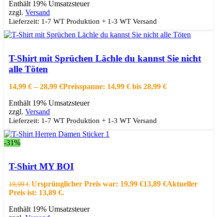
Enthält 19% Umsatzsteuer
zzgl.
Versand
Lieferzeit: 1-7 WT Produktion + 1-3 WT Versand
Ausführung wählen
Dieses Produkt weist mehrere Varianten auf.
Die Optionen können auf der Produktseite gewählt werden
T-Shirt mit Sprüchen Lächle du kannst Sie nicht
Schnellansicht
alle Töten
Zur Wishlist hinzufügen
14,99
€
–
28,99
€
Preisspanne: 14,99 € bis 28,99 €
Enthält 19% Umsatzsteuer
zzgl.
Versand
Lieferzeit: 1-7 WT Produktion + 1-3 WT Versand
-31%
Ausführung wählen
Dieses Produkt weist mehrere Varianten auf.
Die Optionen können auf der Produktseite gewählt werden
T-Shirt MY BOI
Schnellansicht
Zur Wishlist hinzufügen
Ursprünglicher Preis war: 19,99 €
13,89
€
Aktueller
19,99
€
Preis ist: 13,89 €.
Enthält 19% Umsatzsteuer