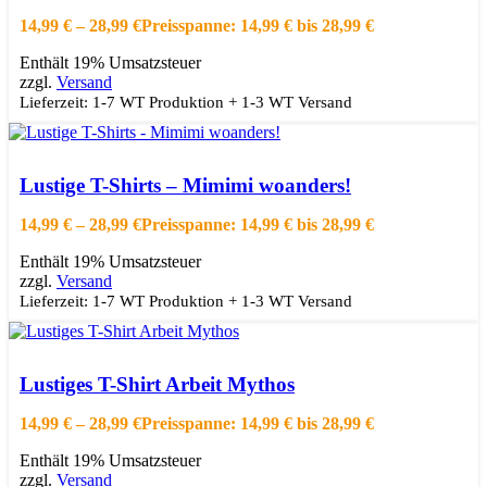
14,99
€
–
28,99
€
Preisspanne: 14,99 € bis 28,99 €
Enthält 19% Umsatzsteuer
zzgl.
Versand
Lieferzeit: 1-7 WT Produktion + 1-3 WT Versand
Ausführung wählen
Dieses Produkt weist mehrere Varianten auf.
Die Optionen können auf der Produktseite gewählt werden
Lustige T-Shirts – Mimimi woanders!
Schnellansicht
Zur Wishlist hinzufügen
14,99
€
–
28,99
€
Preisspanne: 14,99 € bis 28,99 €
Enthält 19% Umsatzsteuer
zzgl.
Versand
Lieferzeit: 1-7 WT Produktion + 1-3 WT Versand
Ausführung wählen
Dieses Produkt weist mehrere Varianten auf.
Die Optionen können auf der Produktseite gewählt werden
Lustiges T-Shirt Arbeit Mythos
Schnellansicht
Zur Wishlist hinzufügen
14,99
€
–
28,99
€
Preisspanne: 14,99 € bis 28,99 €
Enthält 19% Umsatzsteuer
zzgl.
Versand