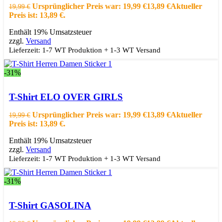
Zur Wishlist hinzufügen
Ursprünglicher Preis war: 19,99 €
13,89
€
Aktueller
19,99
€
Preis ist: 13,89 €.
Enthält 19% Umsatzsteuer
zzgl.
Versand
Lieferzeit: 1-7 WT Produktion + 1-3 WT Versand
-31%
Ausführung wählen
Dieses Produkt weist mehrere Varianten auf.
Die Optionen können auf der Produktseite gewählt werden
T-Shirt ELO OVER GIRLS
Schnellansicht
Zur Wishlist hinzufügen
Ursprünglicher Preis war: 19,99 €
13,89
€
Aktueller
19,99
€
Preis ist: 13,89 €.
Enthält 19% Umsatzsteuer
zzgl.
Versand
Lieferzeit: 1-7 WT Produktion + 1-3 WT Versand
-31%
Ausführung wählen
Dieses Produkt weist mehrere Varianten auf.
Die Optionen können auf der Produktseite gewählt werden
T-Shirt GASOLINA
Schnellansicht
Zur Wishlist hinzufügen