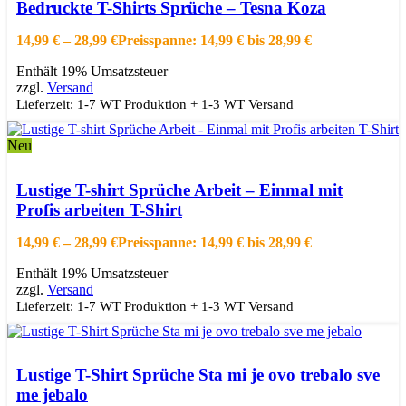
Bedruckte T-Shirts Sprüche – Tesna Koza
Schnellansicht
Zur Wishlist hinzufügen
14,99
€
–
28,99
€
Preisspanne: 14,99 € bis 28,99 €
Enthält 19% Umsatzsteuer
zzgl.
Versand
Lieferzeit: 1-7 WT Produktion + 1-3 WT Versand
Neu
Ausführung wählen
Dieses Produkt weist mehrere Varianten auf.
Die Optionen können auf der Produktseite gewählt werden
Lustige T-shirt Sprüche Arbeit – Einmal mit
Schnellansicht
Profis arbeiten T-Shirt
Zur Wishlist hinzufügen
14,99
€
–
28,99
€
Preisspanne: 14,99 € bis 28,99 €
Enthält 19% Umsatzsteuer
zzgl.
Versand
Lieferzeit: 1-7 WT Produktion + 1-3 WT Versand
Ausführung wählen
Dieses Produkt weist mehrere Varianten auf.
Die Optionen können auf der Produktseite gewählt werden
Lustige T-Shirt Sprüche Sta mi je ovo trebalo sve
Schnellansicht
me jebalo
Zur Wishlist hinzufügen