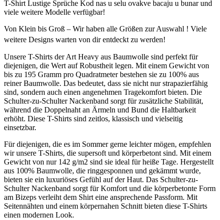
T-Shirt Lustige Sprüche Kod nas u selu ovakve bacaju u bunar und
viele weitere Modelle verfügbar!
Von Klein bis Groß – Wir haben alle Größen zur Auswahl ! Viele
weitere Designs warten von dir entdeckt zu werden!
Unsere T-Shirts der Art Heavy aus Baumwolle sind perfekt für
diejenigen, die Wert auf Robustheit legen. Mit einem Gewicht von
bis zu 195 Gramm pro Quadratmeter bestehen sie zu 100% aus
reiner Baumwolle. Das bedeutet, dass sie nicht nur strapazierfähig
sind, sondern auch einen angenehmen Tragekomfort bieten. Die
Schulter-zu-Schulter Nackenband sorgt für zusätzliche Stabilität,
während die Doppelnaht an Ärmeln und Bund die Haltbarkeit
erhöht. Diese T-Shirts sind zeitlos, klassisch und vielseitig
einsetzbar.
Für diejenigen, die es im Sommer gerne leichter mögen, empfehlen
wir unsere T-Shirts, die supersoft und körperbetont sind. Mit einem
Gewicht von nur 142 g/m2 sind sie ideal für heiße Tage. Hergestellt
aus 100% Baumwolle, die ringgesponnen und gekämmt wurde,
bieten sie ein luxuriöses Gefühl auf der Haut. Das Schulter-zu-
Schulter Nackenband sorgt für Komfort und die körperbetonte Form
am Bizeps verleiht dem Shirt eine ansprechende Passform. Mit
Seitennähten und einem körpernahen Schnitt bieten diese T-Shirts
einen modernen Look.