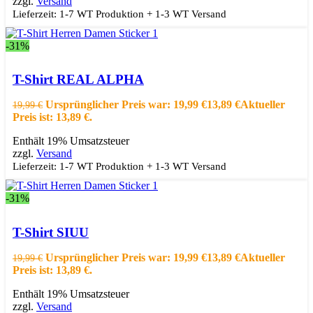
zzgl.
Versand
Lieferzeit: 1-7 WT Produktion + 1-3 WT Versand
-31%
Ausführung wählen
Dieses Produkt weist mehrere Varianten auf.
Die Optionen können auf der Produktseite gewählt werden
T-Shirt REAL ALPHA
Schnellansicht
Zur Wishlist hinzufügen
Ursprünglicher Preis war: 19,99 €
13,89
€
Aktueller
19,99
€
Preis ist: 13,89 €.
Enthält 19% Umsatzsteuer
zzgl.
Versand
Lieferzeit: 1-7 WT Produktion + 1-3 WT Versand
-31%
Ausführung wählen
Dieses Produkt weist mehrere Varianten auf.
Die Optionen können auf der Produktseite gewählt werden
T-Shirt SIUU
Schnellansicht
Zur Wishlist hinzufügen
Ursprünglicher Preis war: 19,99 €
13,89
€
Aktueller
19,99
€
Preis ist: 13,89 €.
Enthält 19% Umsatzsteuer
zzgl.
Versand