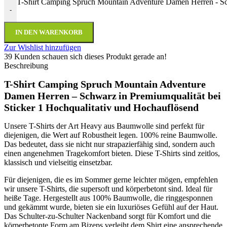
T-Shirt Camping Spruch Mountain Adventure Damen Herren - 
-
IN DEN WARENKORB
Zur Wishlist hinzufügen
39
Kunden schauen sich dieses Produkt gerade an!
Beschreibung
T-Shirt Camping Spruch Mountain Adventure
Damen Herren – Schwarz
in Premiumqualität bei
Sticker 1 Hochqualitativ und Hochauflösend
Unsere T-Shirts der Art Heavy aus Baumwolle sind perfekt für
diejenigen, die Wert auf Robustheit legen. 100% reine Baumwolle.
Das bedeutet, dass sie nicht nur strapazierfähig sind, sondern auch
einen angenehmen Tragekomfort bieten. Diese T-Shirts sind zeitlos,
klassisch und vielseitig einsetzbar.
Für diejenigen, die es im Sommer gerne leichter mögen, empfehlen
wir unsere T-Shirts, die supersoft und körperbetont sind. Ideal für
heiße Tage. Hergestellt aus 100% Baumwolle, die ringgesponnen
und gekämmt wurde, bieten sie ein luxuriöses Gefühl auf der Haut.
Das Schulter-zu-Schulter Nackenband sorgt für Komfort und die
körperbetonte Form am Bizeps verleiht dem Shirt eine ansprechende