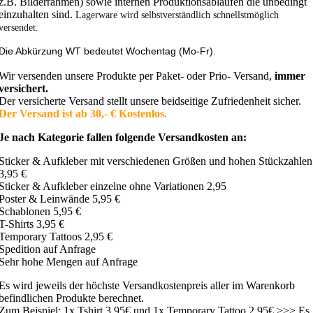
z.B. Bilderrahmen) sowie internen Produktionsabläufen die unbedingt
einzuhalten sind.
Lagerware wird selbstverständlich schnellstmöglich
versendet.
Die Abkürzung WT bedeutet Wochentag (Mo-Fr).
Wir versenden unsere Produkte per Paket- oder Prio- Versand,
immer
versichert.
Der versicherte Versand stellt unsere beidseitige Zufriedenheit sicher.
Der Versand ist ab 30,- € Kostenlos.
Je nach Kategorie fallen folgende Versandkosten an:
Sticker & Aufkleber mit verschiedenen Größen und hohen Stückzahlen
3,95 €
Sticker & Aufkleber einzelne ohne Variationen 2,95
Poster & Leinwände 5,95 €
Schablonen 5,95 €
T-Shirts 3,95 €
Temporary Tattoos 2,95 €
Spedition auf Anfrage
Sehr hohe Mengen auf Anfrage
Es wird jeweils der höchste Versandkostenpreis aller im Warenkorb
befindlichen Produkte berechnet.
Zum Beispiel: 1x Tshirt 3,95€ und 1x Temporary Tattoo 2,95€ >>> Es