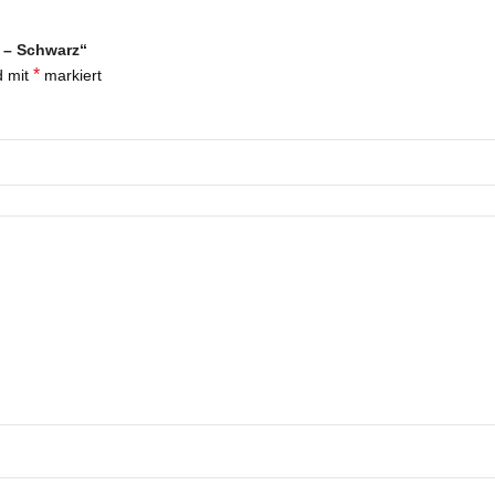
n – Schwarz“
*
d mit
markiert