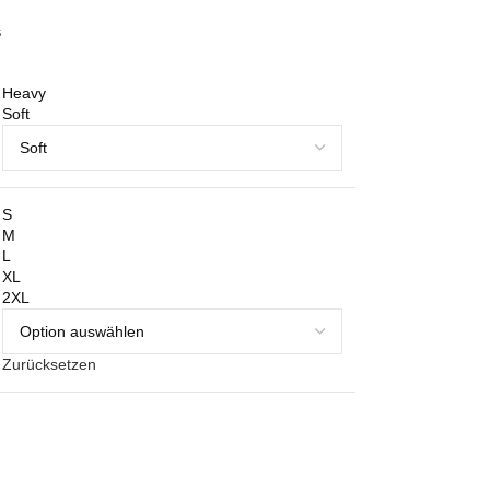
s
Heavy
Soft
S
M
L
XL
2XL
Zurücksetzen