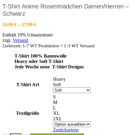
T-Shirt Anime Rosenmädchen Damen/Herren –
Schwarz
Preisspanne:
18,99
€
–
27,99
€
18,99 €
Enthält 19% Umsatzsteuer
bis
zzgl.
Versand
27,99 €
Lieferzeit: 1-7 WT Produktion + 1-3 WT Versand
T-Shirt 100% Baumwolle
Heavy oder Soft T-Shirt
Jede Woche neue T-Shirt Designs
Heavy
T-Shirt Art
Soft
S
M
L
Textilgröße
XL
2XL
Zurücksetzen