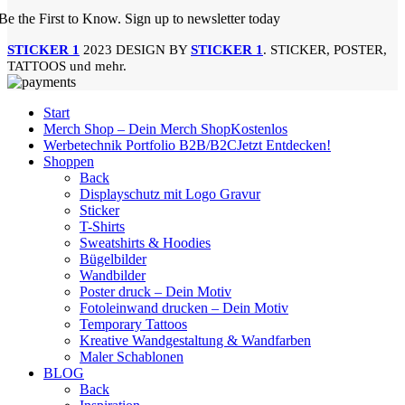
Be the First to Know. Sign up to newsletter today
STICKER 1
2023 DESIGN BY
STICKER 1
. STICKER, POSTER,
TATTOOS und mehr.
Start
Merch Shop – Dein Merch Shop
Kostenlos
Werbetechnik Portfolio B2B/B2C
Jetzt Entdecken!
Shoppen
Back
Displayschutz mit Logo Gravur
Sticker
T-Shirts
Sweatshirts & Hoodies
Bügelbilder
Wandbilder
Poster druck – Dein Motiv
Fotoleinwand drucken – Dein Motiv
Temporary Tattoos
Kreative Wandgestaltung & Wandfarben
Maler Schablonen
BLOG
Back