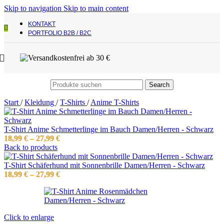
Skip to navigation
Skip to main content
KONTAKT
PORTFOLIO B2B / B2C
Search
Start
/
Kleidung
/
T-Shirts
/
Anime T-Shirts
T-Shirt Anime Schmetterlinge im Bauch Damen/Herren - Schwarz
Preisspanne:
18,99
€
–
27,99
€
18,99 €
Back to products
bis
27,99 €
T-Shirt Schäferhund mit Sonnenbrille Damen/Herren - Schwarz
Preisspanne:
18,99
€
–
27,99
€
18,99 €
bis
27,99 €
Click to enlarge