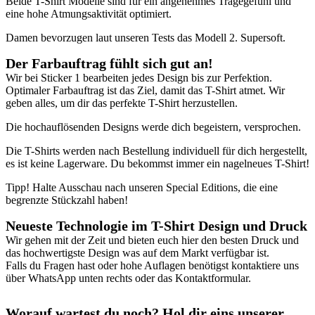
Beide T-Shirt Modelle sind für ein angenehmes Tragegefühl und
eine hohe Atmungsaktivität optimiert.
Damen bevorzugen laut unseren Tests das Modell 2. Supersoft.
Der Farbauftrag fühlt sich gut an
!
Wir bei Sticker 1 bearbeiten jedes Design bis zur Perfektion.
Optimaler Farbauftrag ist das Ziel, damit das T-Shirt atmet. Wir
geben alles, um dir das perfekte T-Shirt herzustellen.
Die hochauflösenden Designs werde dich begeistern, versprochen.
Die T-Shirts werden nach Bestellung individuell für dich hergestellt,
es ist keine Lagerware. Du bekommst immer ein nagelneues T-Shirt!
Tipp! Halte Ausschau nach unseren Special Editions, die eine
begrenzte Stückzahl haben!
Neueste Technologie im T-Shirt Design und Druck
Wir gehen mit der Zeit und bieten euch hier den besten Druck und
das hochwertigste Design was auf dem Markt verfügbar ist.
Falls du Fragen hast oder hohe Auflagen benötigst kontaktiere uns
über WhatsApp unten rechts oder das Kontaktformular.
Worauf wartest du noch? Hol dir eins unserer