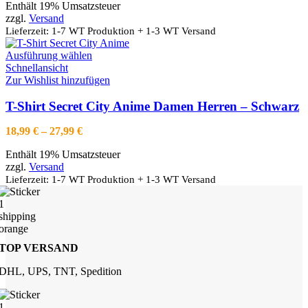
auf
Enthält 19% Umsatzsteuer
bis
der
zzgl.
Versand
27,99 €
Produktseite
Lieferzeit: 1-7 WT Produktion + 1-3 WT Versand
gewählt
werden
Dieses
Ausführung wählen
Produkt
Schnellansicht
weist
Zur Wishlist hinzufügen
mehrere
Varianten
T-Shirt Secret City Anime Damen Herren – Schwarz
auf.
Die
Preisspanne:
18,99
€
–
27,99
€
Optionen
18,99 €
können
Enthält 19% Umsatzsteuer
bis
auf
zzgl.
Versand
27,99 €
der
Lieferzeit: 1-7 WT Produktion + 1-3 WT Versand
Produktseite
gewählt
werden
TOP VERSAND
DHL, UPS, TNT, Spedition