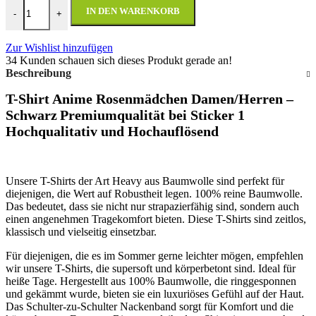
T-Shirt Anime Rosenmädchen Damen/Herren - Schwarz Menge
IN DEN WARENKORB
-
+
Zur Wishlist hinzufügen
34
Kunden schauen sich dieses Produkt gerade an!
Beschreibung
T-Shirt Anime Rosenmädchen Damen/Herren –
Schwarz
Premiumqualität bei Sticker 1
Hochqualitativ und Hochauflösend
Unsere T-Shirts der Art Heavy aus Baumwolle sind perfekt für
diejenigen, die Wert auf Robustheit legen. 100% reine Baumwolle.
Das bedeutet, dass sie nicht nur strapazierfähig sind, sondern auch
einen angenehmen Tragekomfort bieten. Diese T-Shirts sind zeitlos,
klassisch und vielseitig einsetzbar.
Für diejenigen, die es im Sommer gerne leichter mögen, empfehlen
wir unsere T-Shirts, die supersoft und körperbetont sind. Ideal für
heiße Tage. Hergestellt aus 100% Baumwolle, die ringgesponnen
und gekämmt wurde, bieten sie ein luxuriöses Gefühl auf der Haut.
Das Schulter-zu-Schulter Nackenband sorgt für Komfort und die