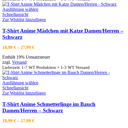
gewählt
werden
Dieses
Ausführung wählen
Produkt
Schnellansicht
weist
Zur Wishlist hinzufügen
mehrere
Varianten
T-Shirt Anime Mädchen mit Katze Damen/Herren –
auf.
Schwarz
Die
Optionen
Preisspanne:
18,99
€
–
27,99
€
können
18,99 €
auf
Enthält 19% Umsatzsteuer
bis
der
zzgl.
Versand
27,99 €
Produktseite
Lieferzeit: 1-7 WT Produktion + 1-3 WT Versand
gewählt
werden
Dieses
Ausführung wählen
Produkt
Schnellansicht
weist
Zur Wishlist hinzufügen
mehrere
Varianten
T-Shirt Anime Schmetterlinge im Bauch
auf.
Damen/Herren – Schwarz
Die
Optionen
Preisspanne:
18,99
€
–
27,99
€
können
18,99 €