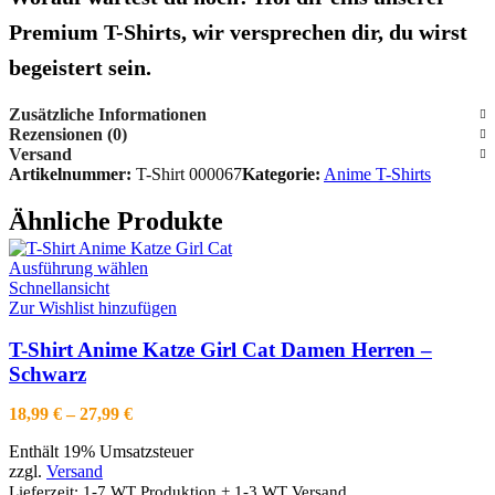
Premium T-Shirts, wir versprechen dir, du wirst
begeistert sein.
Zusätzliche Informationen
Rezensionen (0)
Versand
Artikelnummer:
T-Shirt 000067
Kategorie:
Anime T-Shirts
Ähnliche Produkte
Dieses
Ausführung wählen
Produkt
Schnellansicht
weist
Zur Wishlist hinzufügen
mehrere
Varianten
T-Shirt Anime Katze Girl Cat Damen Herren –
auf.
Schwarz
Die
Optionen
Preisspanne:
18,99
€
–
27,99
€
können
18,99 €
auf
Enthält 19% Umsatzsteuer
bis
der
zzgl.
Versand
27,99 €
Produktseite
Lieferzeit: 1-7 WT Produktion + 1-3 WT Versand