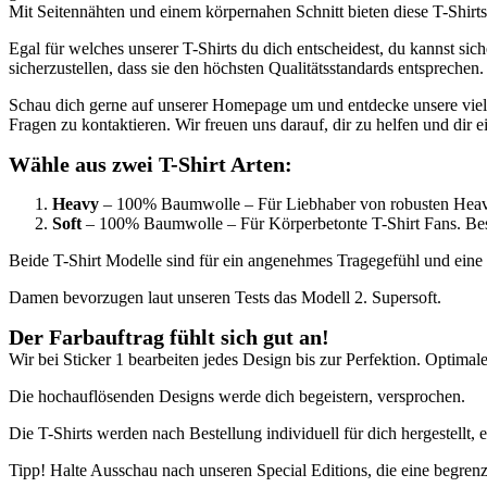
Mit Seitennähten und einem körpernahen Schnitt bieten diese T-Shir
Egal für welches unserer T-Shirts du dich entscheidest, du kannst sic
sicherzustellen, dass sie den höchsten Qualitätsstandards entsprechen.
Schau dich gerne auf unserer Homepage um und entdecke unsere vielfält
Fragen zu kontaktieren. Wir freuen uns darauf, dir zu helfen und dir e
Wähle aus zwei T-Shirt Arten:
Heavy
– 100% Baumwolle – Für Liebhaber von robusten Heavy 
Soft
– 100% Baumwolle – Für Körperbetonte T-Shirt Fans. Beso
Beide T-Shirt Modelle sind für ein angenehmes Tragegefühl und eine 
Damen bevorzugen laut unseren Tests das Modell 2. Supersoft.
Der Farbauftrag fühlt sich gut an
!
Wir bei Sticker 1 bearbeiten jedes Design bis zur Perfektion. Optimaler
Die hochauflösenden Designs werde dich begeistern, versprochen.
Die T-Shirts werden nach Bestellung individuell für dich hergestellt
Tipp! Halte Ausschau nach unseren Special Editions, die eine begren