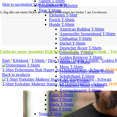
Tanzen T-Shirts
Skip to navigation
Skip to main content
Textilfarben & Zubehör
Tiere T-Shirts
Es fing alles mit einem Sticker an... Herzlich willkommen bei Sticker 1 aus Leverkusen
Elefanten T-Shirt
Frosch T-Shirts
Hunde T-Shirts
American Bulldog T-Shirts
Appenzeller Sennenhund T-Shirts
Chihuahua T-Shirts
Dackel T-Shirts
Deutscher Boxer T-Shirts
Entdecke unser gesamtes B2B/B2C Portfolio - Werbetechnik - Texti
Dobermann T-Shirts
Golden Retriever T-Shirts
Start
/
Kleidung
/
T-Shirts
/
Tiere T-Shirts
/
Hunde T-Shirts
/
Golden R
Malamute T-Shirts
Mops T-Shirts
T-Shirt Dobermann Buh Happy Art Damen/Herren - Schwarz
18,99
Personalisierbare Hunde T-Shirts
Back to products
Schäferhund T-Shirts
Shiba Inu T-Shirts
T-Shirt Yorkshire Malteser Happy Art Damen/Herren - Schwarz
18,9
Weimaraner Hund T-Shirts
Zwergschnauzer T-Shirts
Katze T-Shirts
Maus T-Shirts
Panda T-Shirts
Tiger T-Shirts
Vegan T-Shirt