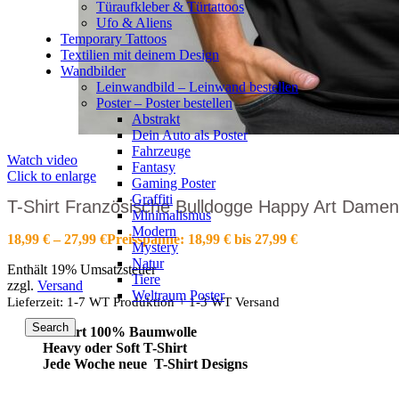
Türaufkleber & Türtattoos
Ufo & Aliens
Temporary Tattoos
Textilien mit deinem Design
Wandbilder
Leinwandbild – Leinwand bestellen
Poster – Poster bestellen
Abstrakt
Dein Auto als Poster
Fahrzeuge
Watch video
Fantasy
Click to enlarge
Gaming Poster
Graffiti
T-Shirt Französische Bulldogge Happy Art Dame
Minimalismus
Modern
18,99
€
–
27,99
€
Preisspanne: 18,99 € bis 27,99 €
Mystery
Natur
Enthält 19% Umsatzsteuer
Tiere
zzgl.
Versand
Weltraum Poster
Lieferzeit: 1-7 WT Produktion + 1-3 WT Versand
Search
T-Shirt 100% Baumwolle
Heavy oder Soft T-Shirt
Jede Woche neue T-Shirt Designs