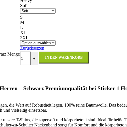
Heavy
Soft
S
M
L
XL
2XL
Zurücksetzen
warz Menge
IN DEN WARENKORB
+
/Herren – Schwarz
Premiumqualität bei Sticker 1 H
gen, die Wert auf Robustheit legen. 100% reine Baumwolle. Das bedeutet
 und vielseitig einsetzbar.
 unsere T-Shirts, die supersoft und körperbetont sind. Ideal für heiß
Schulter-zu-Schulter Nackenband sorgt für Komfort und die körperbeton