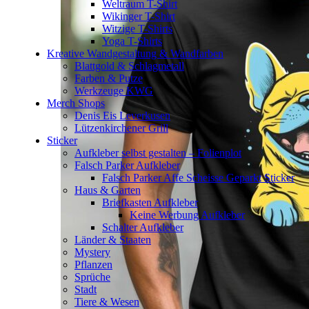
Weltraum T-Shirt
Wikinger T-Shirt
Witzige T-Shirts
Yoga T-Shirts
Kreative Wandgestaltung & Wandfarben
Blattgold & Schlagmetall
Farben & Putze
Werkzeuge KWG
Merch Shops
Denis Eis Leverkusen
Lützenkirchener Grill
Sticker
Aufkleber selbst gestalten – Folienplot
Falsch Parker Aufkleber
Falsch Parker Affe Scheisse Geparkt Sticker
Haus & Garten
Briefkasten Aufkleber
Keine Werbung Aufkleber
Schalter Aufkleber
Länder & Staaten
Mystery
Pflanzen
Sprüche
Stadt
Tiere & Wesen