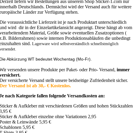
Derzeit liefern wir Bestellungen aus unserem Shop Sticker-1.com nur
innerhalb Deutschlands. Demnächst wird der Versand auch für weitere
europäische Länder zur Verfügung stehen.
Die voraussichtliche Lieferzeit ist je nach Produktart unterschiedlich
und wird dir in der Einzelartikelansicht angezeigt. Diese hängt ab vom
verarbeitendem Material, Größe sowie eventuellen Zusatzoptionen (
z.B. Bilderrahmen) sowie internen Produktionsabläufen die unbedingt
einzuhalten sind.
Lagerware wird selbstverständlich schnellstmöglich
versendet.
Die Abkürzung WT bedeutet Wochentag (Mo-Fr).
Wir versenden unsere Produkte per Paket- oder Prio- Versand,
immer
versichert.
Der versicherte Versand stellt unsere beidseitige Zufriedenheit sicher.
Der Versand ist ab 30,- € Kostenlos.
Je nach Kategorie fallen folgende Versandkosten an:
Sticker & Aufkleber mit verschiedenen Größen und hohen Stückzahlen
3,95 €
Sticker & Aufkleber einzelne ohne Variationen 2,95
Poster & Leinwände 5,95 €
Schablonen 5,95 €
T-Shirts 3,95 €