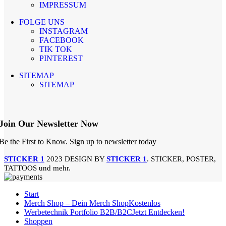
IMPRESSUM
FOLGE UNS
INSTAGRAM
FACEBOOK
TIK TOK
PINTEREST
SITEMAP
SITEMAP
Join Our Newsletter Now
Be the First to Know. Sign up to newsletter today
STICKER 1
2023 DESIGN BY
STICKER 1
. STICKER, POSTER,
TATTOOS und mehr.
Start
Merch Shop – Dein Merch Shop
Kostenlos
Werbetechnik Portfolio B2B/B2C
Jetzt Entdecken!
Shoppen