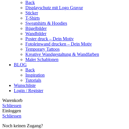
Back
Displayschutz mit Logo Gravur
Sticker
T-Shirts
Sweatshirts & Hoodies
Bügelbilder
Wandbilder
Poster druck – Dein Motiv
Fotoleinwand drucken – Dein Motiv
Temporary Tattoos
Kreative Wandgestaltung & Wandfarben
Maler Schablonen
BLOG
Back
Inspiration
Tutorials
Wunschliste
Login / Register
Warenkorb
Schliessen
Einloggen
Schliessen
Noch keinen Zugang?