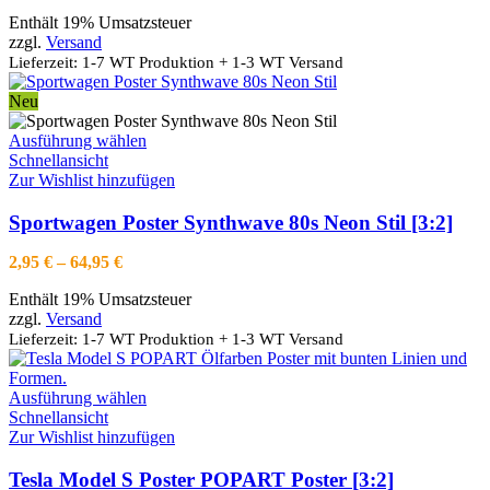
9,95 €
auf
Enthält 19% Umsatzsteuer
bis
der
zzgl.
Versand
66,95 €
Produktseite
Lieferzeit: 1-7 WT Produktion + 1-3 WT Versand
gewählt
werden
Neu
Dieses
Ausführung wählen
Produkt
Schnellansicht
weist
Zur Wishlist hinzufügen
mehrere
Varianten
Sportwagen Poster Synthwave 80s Neon Stil [3:2]
auf.
Die
Preisspanne:
2,95
€
–
64,95
€
Optionen
2,95 €
können
Enthält 19% Umsatzsteuer
bis
auf
zzgl.
Versand
64,95 €
der
Lieferzeit: 1-7 WT Produktion + 1-3 WT Versand
Produktseite
gewählt
werden
Dieses
Ausführung wählen
Produkt
Schnellansicht
weist
Zur Wishlist hinzufügen
mehrere
Varianten
Tesla Model S Poster POPART Poster [3:2]