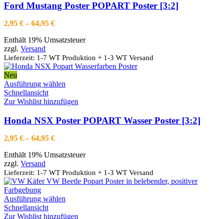
Varianten
Ford Mustang Poster POPART Poster [3:2]
auf.
Die
Preisspanne:
2,95
€
–
64,95
€
Optionen
2,95 €
können
Enthält 19% Umsatzsteuer
bis
auf
zzgl.
Versand
64,95 €
der
Lieferzeit: 1-7 WT Produktion + 1-3 WT Versand
Produktseite
gewählt
Neu
werden
Dieses
Ausführung wählen
Produkt
Schnellansicht
weist
Zur Wishlist hinzufügen
mehrere
Varianten
Honda NSX Poster POPART Wasser Poster [3:2]
auf.
Die
Preisspanne:
2,95
€
–
64,95
€
Optionen
2,95 €
können
Enthält 19% Umsatzsteuer
bis
auf
zzgl.
Versand
64,95 €
der
Lieferzeit: 1-7 WT Produktion + 1-3 WT Versand
Produktseite
gewählt
werden
Dieses
Ausführung wählen
Produkt
Schnellansicht
weist
Zur Wishlist hinzufügen