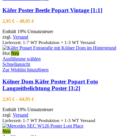
mehrere
Varianten
Käfer Poster Beetle Popart Vintage [1:1]
auf.
Die
Preisspanne:
2,95
€
–
49,95
€
Optionen
2,95 €
können
Enthält 19% Umsatzsteuer
bis
auf
zzgl.
Versand
49,95 €
der
Lieferzeit: 1-7 WT Produktion + 1-3 WT Versand
Produktseite
gewählt
Hot
Neu
werden
Dieses
Ausführung wählen
Produkt
Schnellansicht
weist
Zur Wishlist hinzufügen
mehrere
Varianten
Kölner Dom Käfer Poster Popart Foto
auf.
Langzeitbelichtung Poster [3:2]
Die
Optionen
Preisspanne:
2,95
€
–
64,95
€
können
2,95 €
auf
Enthält 19% Umsatzsteuer
bis
der
zzgl.
Versand
64,95 €
Produktseite
Lieferzeit: 1-7 WT Produktion + 1-3 WT Versand
gewählt
werden
Neu