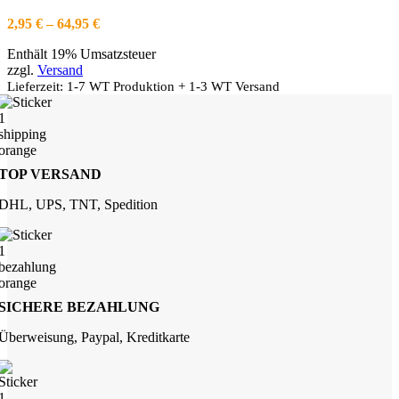
auf.
Die
Preisspanne:
2,95
€
–
64,95
€
Optionen
2,95 €
können
Enthält 19% Umsatzsteuer
bis
auf
zzgl.
Versand
64,95 €
der
Lieferzeit: 1-7 WT Produktion + 1-3 WT Versand
Produktseite
gewählt
werden
TOP VERSAND
DHL, UPS, TNT, Spedition
SICHERE BEZAHLUNG
Überweisung, Paypal, Kreditkarte