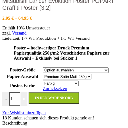
Mitsubishi Lancer Evolution Poster POPART
Graffiti Poster [3:2]
Preisspanne:
2,95
€
–
64,95
€
2,95 €
Enthält 19% Umsatzsteuer
bis
zzgl.
Versand
64,95 €
Lieferzeit: 1-7 WT Produktion + 1-3 WT Versand
Poster – hochwertiger Druck
Premium
Papierqualität 250g/m2
Verschiedene Papiere zur
Auswahl –
Exklusiv bei Sticker 1
Poster-Größe
Papier-Auswahl
Poster-Farbe
Zurücksetzen
Mitsubishi Lancer Evolution Poster POPART Graffiti Poster [3:2] M
IN DEN WARENKORB
-
+
Zur Wishlist hinzufügen
18
Kunden schauen sich dieses Produkt gerade an!
Beschreibung