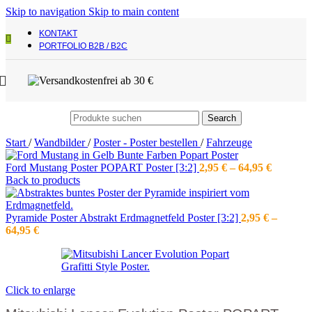
Skip to navigation
Skip to main content
KONTAKT
PORTFOLIO B2B / B2C
Search
Start
/
Wandbilder
/
Poster - Poster bestellen
/
Fahrzeuge
Preisspa
Ford Mustang Poster POPART Poster [3:2]
2,95
€
–
64,95
€
2,95 €
Back to products
bis
64,95 €
Pyramide Poster Abstrakt Erdmagnetfeld Poster [3:2]
2,95
€
–
Preisspanne:
64,95
€
2,95 €
bis
64,95 €
Click to enlarge