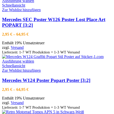
Dieses
Ausführung wählen
Produkt
Schnellansicht
weist
Zur Wishlist hinzufügen
mehrere
Varianten
Mercedes SEC Poster W126 Poster Lost Place Art
auf.
POPART [3:2]
Die
Optionen
Preisspanne:
2,95
€
–
64,95
€
können
2,95 €
auf
Enthält 19% Umsatzsteuer
bis
der
zzgl.
Versand
64,95 €
Produktseite
Lieferzeit: 1-7 WT Produktion + 1-3 WT Versand
gewählt
werden
Dieses
Ausführung wählen
Produkt
Schnellansicht
weist
Zur Wishlist hinzufügen
mehrere
Varianten
Mercedes W124 Poster Popart Poster [3:2]
auf.
Die
Preisspanne:
2,95
€
–
64,95
€
Optionen
2,95 €
können
Enthält 19% Umsatzsteuer
bis
auf
zzgl.
Versand
64,95 €
der
Lieferzeit: 1-7 WT Produktion + 1-3 WT Versand
Produktseite