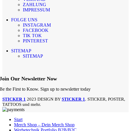
ZAHLUNG
IMPRESSUM
FOLGE UNS
INSTAGRAM
FACEBOOK
TIK TOK
PINTEREST
SITEMAP
SITEMAP
Join Our Newsletter Now
Be the First to Know. Sign up to newsletter today
STICKER 1
2023 DESIGN BY
STICKER 1
. STICKER, POSTER,
TATTOOS und mehr.
Start
Merch Shop – Dein Merch Shop
Werbetechnik Portfolio B2B/B2C