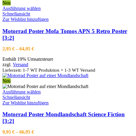
gewählt
Neu
werden
Dieses
Ausführung wählen
Produkt
Schnellansicht
weist
Zur Wishlist hinzufügen
mehrere
Varianten
Motorrad Poster Mofa Tomos APN 5 Retro Poster
auf.
[3:2]
Die
Optionen
Preisspanne:
2,95
€
–
64,95
€
können
2,95 €
auf
Enthält 19% Umsatzsteuer
bis
der
zzgl.
Versand
64,95 €
Produktseite
Lieferzeit: 1-7 WT Produktion + 1-3 WT Versand
gewählt
werden
Neu
Dieses
Ausführung wählen
Produkt
Schnellansicht
weist
Zur Wishlist hinzufügen
mehrere
Varianten
Motorrad Poster Mondlandschaft Science Fiction
auf.
[3:2]
Die
Optionen
Preisspanne:
9,95
€
–
66,95
€
können