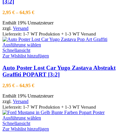
[3:2]
Die
Optionen
Preisspanne:
2,95
€
–
64,95
€
können
2,95 €
auf
Enthält 19% Umsatzsteuer
bis
der
zzgl.
Versand
64,95 €
Produktseite
Lieferzeit: 1-7 WT Produktion + 1-3 WT Versand
gewählt
werden
Dieses
Ausführung wählen
Produkt
Schnellansicht
weist
Zur Wishlist hinzufügen
mehrere
Varianten
Auto Poster Lost Car Yugo Zastava Abstrakt
auf.
Graffiti POPART [3:2]
Die
Optionen
Preisspanne:
2,95
€
–
64,95
€
können
2,95 €
auf
Enthält 19% Umsatzsteuer
bis
der
zzgl.
Versand
64,95 €
Produktseite
Lieferzeit: 1-7 WT Produktion + 1-3 WT Versand
gewählt
werden
Dieses
Ausführung wählen
Produkt
Schnellansicht
weist
Zur Wishlist hinzufügen
mehrere