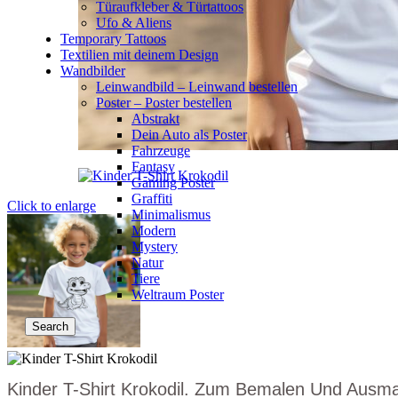
Türaufkleber & Türtattoos
Ufo & Aliens
Temporary Tattoos
Textilien mit deinem Design
Wandbilder
Leinwandbild – Leinwand bestellen
Poster – Poster bestellen
Abstrakt
Dein Auto als Poster
Fahrzeuge
Fantasy
Gaming Poster
Graffiti
Click to enlarge
Minimalismus
Modern
Mystery
Natur
Tiere
Weltraum Poster
Search
Kinder T-Shirt Krokodil. Zum Bemalen Und Ausm