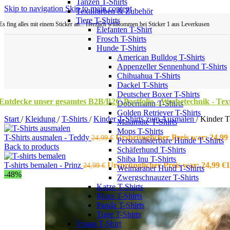
Tanzen T-Shirts
Skip to navigation
Skip to main content
Textilfarben & Zubehör
Tiere T-Shirts
Es fing alles mit einem Sticker an... Herzlich willkommen bei Sticker 1 aus Leverkusen
Elefanten T-Shirt
Frosch T-Shirts
Hunde T-Shirts
American Bulldog T-Shirts
Appenzeller Sennenhund T-Shirts
Chihuahua T-Shirts
Dackel T-Shirts
Deutscher Boxer T-Shirts
Entdecke unser gesamtes B2B/B2C Portfolio - Werbetechnik - Texti
Dobermann T-Shirts
Golden Retriever T-Shirts
Start
/
Kleidung
/
T-Shirts
/
Kinder T-Shirts zum Ausmalen
/
Kinder T
Malamute T-Shirts
Mops T-Shirts
T-Shirts ausmalen - Teddy
Ursprünglicher Preis war: 24,99
24,99
€
Personalisierbare Hunde T-Shirts
Back to products
Schäferhund T-Shirts
Shiba Inu T-Shirts
T-shirts bemalen - Prinz
Ursprünglicher Preis war: 24,99 €
1
24,99
€
Weimaraner Hund T-Shirts
-48%
Zwergschnauzer T-Shirts
Katze T-Shirts
Maus T-Shirts
Panda T-Shirts
Tiger T-Shirts
Vegan T-Shirt