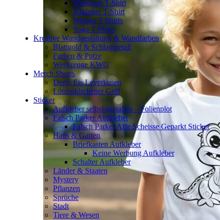
Weltraum T-Shirt
Wikinger T-Shirt
Witzige T-Shirts
Yoga T-Shirts
Kreative Wandgestaltung & Wandfarben
Blattgold & Schlagmetall
Farben & Putze
Werkzeuge KWG
Merch Shops
Denis Eis Leverkusen
Lützenkirchener Grill
Sticker
Aufkleber selbst gestalten – Folienplot
Falsch Parker Aufkleber
Falsch Parker Affe Scheisse Geparkt Sticker
Haus & Garten
Briefkasten Aufkleber
Keine Werbung Aufkleber
Schalter Aufkleber
Länder & Staaten
Mystery
Pflanzen
Sprüche
Stadt
Tiere & Wesen