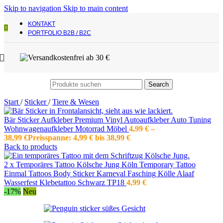
Skip to navigation
Skip to main content
KONTAKT
PORTFOLIO B2B / B2C
Search
Start
/
Sticker
/
Tiere & Wesen
Bär Sticker Aufkleber Premium Vinyl Autoaufkleber Auto Tuning
Wohnwagenaufkleber Motorrad Möbel
4,99
€
–
38,99
€
Preisspanne: 4,99 € bis 38,99 €
Back to products
2 x Temporäres Tattoo Kölsche Jung Köln Temporary Tattoo
Einmal Tattoos Body Sticker Karneval Fasching Kölle Alaaf
Wasserfest Klebetattoo Schwarz TP18
4,99
€
-17%
Neu