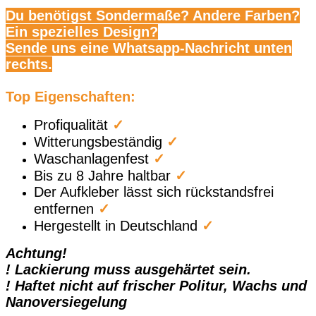
Du benötigst Sondermaße? Andere Farben?
Ein spezielles Design?
Sende uns eine Whatsapp-Nachricht unten
rechts.
Top Eigenschaften:
Profiqualität
✓
Witterungsbeständig
✓
Waschanlagenfest
✓
Bis zu 8 Jahre haltbar
✓
Der Aufkleber lässt sich rückstandsfrei
entfernen
✓
Hergestellt in Deutschland
✓
Achtung!
! Lackierung muss ausgehärtet sein.
! Haftet nicht auf frischer Politur, Wachs und
Nanoversiegelung