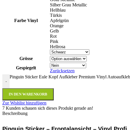
Silber Grau Metallic
Hellblau
Türkis
Farbe Vinyl
Apfelgrün
Orange
Gelb
Rot
Pink
Hellrosa
Grösse
Gespiegelt
Zurücksetzen
Pinguin Sticker Eule Kopf Aufkleber Premium Vinyl Autoaufk
-
IN DEN WARENKORB
Zur Wishlist hinzufügen
7
Kunden schauen sich dieses Produkt gerade an!
Beschreibung
Pinguin Sticker – Frontalansicht – Vinyl Profi