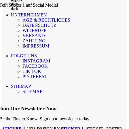
Teilt Sticker 1 auf Social Media!
UNTERNEHMEN
AGB & RECHTLICHES
DATENSCHUTZ
WIDERUFF
VERSAND
ZAHLUNG
IMPRESSUM
FOLGE UNS
INSTAGRAM
FACEBOOK
TIK TOK
PINTEREST
SITEMAP
SITEMAP
Join Our Newsletter Now
Be the First to Know. Sign up to newsletter today
STICKER 1
2023 DESIGN BY
STICKER 1
. STICKER, POSTER,