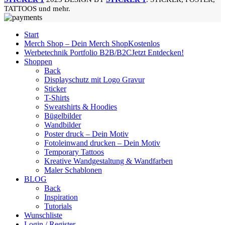
TATTOOS und mehr.
Start
Merch Shop – Dein Merch Shop
Kostenlos
Werbetechnik Portfolio B2B/B2C
Jetzt Entdecken!
Shoppen
Back
Displayschutz mit Logo Gravur
Sticker
T-Shirts
Sweatshirts & Hoodies
Bügelbilder
Wandbilder
Poster druck – Dein Motiv
Fotoleinwand drucken – Dein Motiv
Temporary Tattoos
Kreative Wandgestaltung & Wandfarben
Maler Schablonen
BLOG
Back
Inspiration
Tutorials
Wunschliste
Login / Register