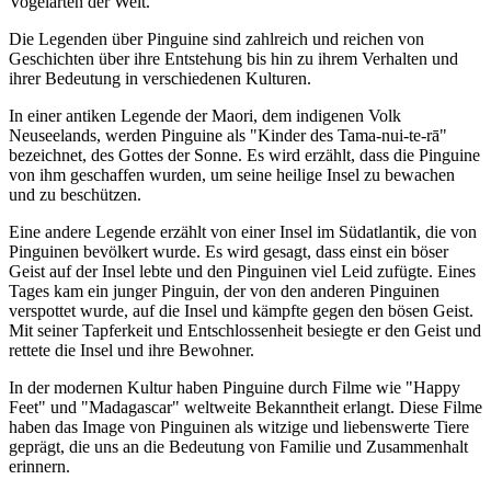
Vogelarten der Welt.
Die Legenden über Pinguine sind zahlreich und reichen von
Geschichten über ihre Entstehung bis hin zu ihrem Verhalten und
ihrer Bedeutung in verschiedenen Kulturen.
In einer antiken Legende der Maori, dem indigenen Volk
Neuseelands, werden Pinguine als "Kinder des Tama-nui-te-rā"
bezeichnet, des Gottes der Sonne. Es wird erzählt, dass die Pinguine
von ihm geschaffen wurden, um seine heilige Insel zu bewachen
und zu beschützen.
Eine andere Legende erzählt von einer Insel im Südatlantik, die von
Pinguinen bevölkert wurde. Es wird gesagt, dass einst ein böser
Geist auf der Insel lebte und den Pinguinen viel Leid zufügte. Eines
Tages kam ein junger Pinguin, der von den anderen Pinguinen
verspottet wurde, auf die Insel und kämpfte gegen den bösen Geist.
Mit seiner Tapferkeit und Entschlossenheit besiegte er den Geist und
rettete die Insel und ihre Bewohner.
In der modernen Kultur haben Pinguine durch Filme wie "Happy
Feet" und "Madagascar" weltweite Bekanntheit erlangt. Diese Filme
haben das Image von Pinguinen als witzige und liebenswerte Tiere
geprägt, die uns an die Bedeutung von Familie und Zusammenhalt
erinnern.