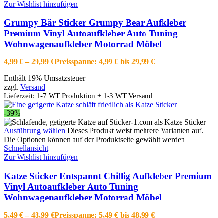
Zur Wishlist hinzufügen
Grumpy Bär Sticker Grumpy Bear Aufkleber
Premium Vinyl Autoaufkleber Auto Tuning
Wohnwagenaufkleber Motorrad Möbel
4,99
€
–
29,99
€
Preisspanne: 4,99 € bis 29,99 €
Enthält 19% Umsatzsteuer
zzgl.
Versand
Lieferzeit: 1-7 WT Produktion + 1-3 WT Versand
-39%
Ausführung wählen
Dieses Produkt weist mehrere Varianten auf.
Die Optionen können auf der Produktseite gewählt werden
Schnellansicht
Zur Wishlist hinzufügen
Katze Sticker Entspannt Chillig Aufkleber Premium
Vinyl Autoaufkleber Auto Tuning
Wohnwagenaufkleber Motorrad Möbel
5,49
€
–
48,99
€
Preisspanne: 5,49 € bis 48,99 €