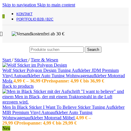
Skip to navigation
Skip to main content
KONTAKT
PORTFOLIO B2B / B2C
Search
Start
/
Sticker
/
Tiere & Wesen
Wolf Sticker Polygon Design Tuning Aufkleber JDM Premium
Vinyl Autoaufkleber Auto Tuning Wohnwagenaufkleber Motorrad
Mofa
4,99
€
–
36,99
€
Preisspanne: 4,99 € bis 36,99 €
Back to products
Men In Black Sticker I Want To Believe Sticker Tuning Aufkleber
MIB Premium Vinyl Autoaufkleber Auto Tuning
Wohnwagenaufkleber Motorrad Möbel
4,99
€
–
29,99
€
Preisspanne: 4,99 € bis 29,99 €
Neu