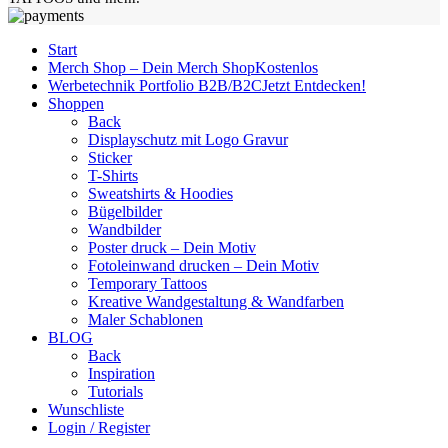
Start
Merch Shop – Dein Merch Shop
Kostenlos
Werbetechnik Portfolio B2B/B2C
Jetzt Entdecken!
Shoppen
Back
Displayschutz mit Logo Gravur
Sticker
T-Shirts
Sweatshirts & Hoodies
Bügelbilder
Wandbilder
Poster druck – Dein Motiv
Fotoleinwand drucken – Dein Motiv
Temporary Tattoos
Kreative Wandgestaltung & Wandfarben
Maler Schablonen
BLOG
Back
Inspiration
Tutorials
Wunschliste
Login / Register