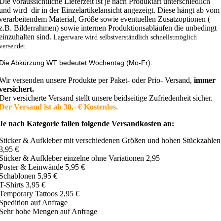
Die voraussichtliche Lieferzeit ist je nach Produktart unterschiedlich
und wird dir in der Einzelartikelansicht angezeigt. Diese hängt ab vom
verarbeitendem Material, Größe sowie eventuellen Zusatzoptionen (
z.B. Bilderrahmen) sowie internen Produktionsabläufen die unbedingt
einzuhalten sind.
Lagerware wird selbstverständlich schnellstmöglich
versendet.
Die Abkürzung WT bedeutet Wochentag (Mo-Fr).
Wir versenden unsere Produkte per Paket- oder Prio- Versand,
immer
versichert.
Der versicherte Versand stellt unsere beidseitige Zufriedenheit sicher.
Der Versand ist ab 30,- € Kostenlos.
Je nach Kategorie fallen folgende Versandkosten an:
Sticker & Aufkleber mit verschiedenen Größen und hohen Stückzahlen
3,95 €
Sticker & Aufkleber einzelne ohne Variationen 2,95
Poster & Leinwände 5,95 €
Schablonen 5,95 €
T-Shirts 3,95 €
Temporary Tattoos 2,95 €
Spedition auf Anfrage
Sehr hohe Mengen auf Anfrage