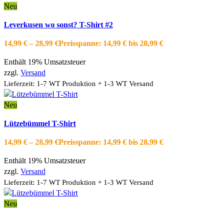
Neu
Ausführung wählen
Dieses Produkt weist mehrere Varianten auf.
Leverkusen wo sonst? T-Shirt #2
Die Optionen können auf der Produktseite gewählt werden
Schnellansicht
14,99
€
–
28,99
€
Preisspanne: 14,99 € bis 28,99 €
Zur Wishlist hinzufügen
Enthält 19% Umsatzsteuer
zzgl.
Versand
Lieferzeit: 1-7 WT Produktion + 1-3 WT Versand
Neu
Ausführung wählen
Dieses Produkt weist mehrere Varianten auf.
Lützebümmel T-Shirt
Die Optionen können auf der Produktseite gewählt werden
Schnellansicht
14,99
€
–
28,99
€
Preisspanne: 14,99 € bis 28,99 €
Zur Wishlist hinzufügen
Enthält 19% Umsatzsteuer
zzgl.
Versand
Lieferzeit: 1-7 WT Produktion + 1-3 WT Versand
Neu
Ausführung wählen
Dieses Produkt weist mehrere Varianten auf.