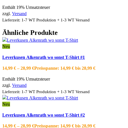
Enthält 19% Umsatzsteuer
zzgl.
Versand
Lieferzeit: 1-7 WT Produktion + 1-3 WT Versand
Ähnliche Produkte
Neu
Ausführung wählen
Dieses Produkt weist mehrere Varianten auf.
Leverkusen Alkenrath wo sonst T-Shirt #1
Die Optionen können auf der Produktseite gewählt werden
Schnellansicht
14,99
€
–
28,99
€
Preisspanne: 14,99 € bis 28,99 €
Zur Wishlist hinzufügen
Enthält 19% Umsatzsteuer
zzgl.
Versand
Lieferzeit: 1-7 WT Produktion + 1-3 WT Versand
Neu
Ausführung wählen
Dieses Produkt weist mehrere Varianten auf.
Leverkusen Alkenrath wo sonst T-Shirt #2
Die Optionen können auf der Produktseite gewählt werden
Schnellansicht
14,99
€
–
28,99
€
Preisspanne: 14,99 € bis 28,99 €