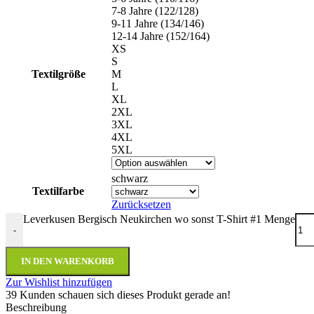
7-8 Jahre (122/128)
9-11 Jahre (134/146)
12-14 Jahre (152/164)
XS
S
Textilgröße
M
L
XL
2XL
3XL
4XL
5XL
schwarz
Textilfarbe
Zurücksetzen
Leverkusen Bergisch Neukirchen wo sonst T-Shirt #1 Menge
-
IN DEN WARENKORB
Zur Wishlist hinzufügen
39
Kunden schauen sich dieses Produkt gerade an!
Beschreibung