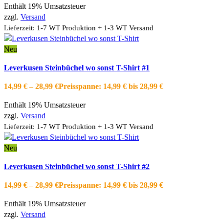
Enthält 19% Umsatzsteuer
zzgl.
Versand
Lieferzeit: 1-7 WT Produktion + 1-3 WT Versand
Neu
Ausführung wählen
Dieses Produkt weist mehrere Varianten auf.
Leverkusen Steinbüchel wo sonst T-Shirt #1
Die Optionen können auf der Produktseite gewählt werden
Schnellansicht
14,99
€
–
28,99
€
Preisspanne: 14,99 € bis 28,99 €
Zur Wishlist hinzufügen
Enthält 19% Umsatzsteuer
zzgl.
Versand
Lieferzeit: 1-7 WT Produktion + 1-3 WT Versand
Neu
Ausführung wählen
Dieses Produkt weist mehrere Varianten auf.
Leverkusen Steinbüchel wo sonst T-Shirt #2
Die Optionen können auf der Produktseite gewählt werden
Schnellansicht
14,99
€
–
28,99
€
Preisspanne: 14,99 € bis 28,99 €
Zur Wishlist hinzufügen
Enthält 19% Umsatzsteuer
zzgl.
Versand