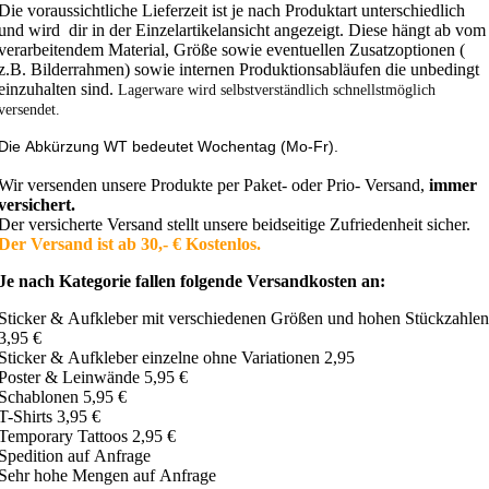
Die voraussichtliche Lieferzeit ist je nach Produktart unterschiedlich
und wird dir in der Einzelartikelansicht angezeigt. Diese hängt ab vom
verarbeitendem Material, Größe sowie eventuellen Zusatzoptionen (
z.B. Bilderrahmen) sowie internen Produktionsabläufen die unbedingt
einzuhalten sind.
Lagerware wird selbstverständlich schnellstmöglich
versendet.
Die Abkürzung WT bedeutet Wochentag (Mo-Fr).
Wir versenden unsere Produkte per Paket- oder Prio- Versand,
immer
versichert.
Der versicherte Versand stellt unsere beidseitige Zufriedenheit sicher.
Der Versand ist ab 30,- € Kostenlos.
Je nach Kategorie fallen folgende Versandkosten an:
Sticker & Aufkleber mit verschiedenen Größen und hohen Stückzahlen
3,95 €
Sticker & Aufkleber einzelne ohne Variationen 2,95
Poster & Leinwände 5,95 €
Schablonen 5,95 €
T-Shirts 3,95 €
Temporary Tattoos 2,95 €
Spedition auf Anfrage
Sehr hohe Mengen auf Anfrage