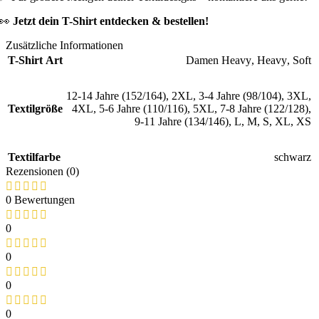
👀
Jetzt dein T-Shirt entdecken & bestellen!
Zusätzliche Informationen
T-Shirt Art
Damen Heavy
,
Heavy
,
Soft
12-14 Jahre (152/164)
,
2XL
,
3-4 Jahre (98/104)
,
3XL
,
Textilgröße
4XL
,
5-6 Jahre (110/116)
,
5XL
,
7-8 Jahre (122/128)
,
9-11 Jahre (134/146)
,
L
,
M
,
S
,
XL
,
XS
Textilfarbe
schwarz
Rezensionen (0)
0 Bewertungen
0
0
0
0