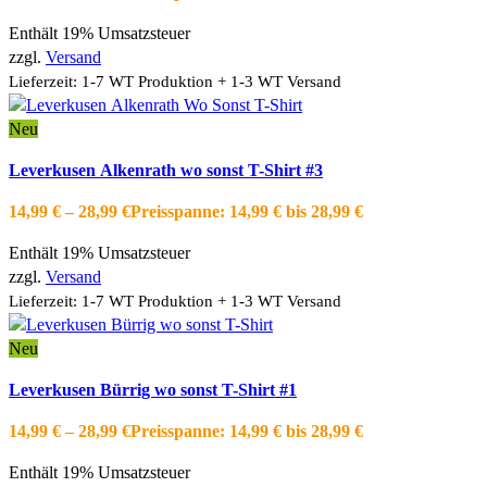
Zur Wishlist hinzufügen
Enthält 19% Umsatzsteuer
zzgl.
Versand
Lieferzeit: 1-7 WT Produktion + 1-3 WT Versand
Neu
Ausführung wählen
Dieses Produkt weist mehrere Varianten auf.
Leverkusen Alkenrath wo sonst T-Shirt #3
Die Optionen können auf der Produktseite gewählt werden
Schnellansicht
14,99
€
–
28,99
€
Preisspanne: 14,99 € bis 28,99 €
Zur Wishlist hinzufügen
Enthält 19% Umsatzsteuer
zzgl.
Versand
Lieferzeit: 1-7 WT Produktion + 1-3 WT Versand
Neu
Ausführung wählen
Dieses Produkt weist mehrere Varianten auf.
Leverkusen Bürrig wo sonst T-Shirt #1
Die Optionen können auf der Produktseite gewählt werden
Schnellansicht
14,99
€
–
28,99
€
Preisspanne: 14,99 € bis 28,99 €
Zur Wishlist hinzufügen
Enthält 19% Umsatzsteuer