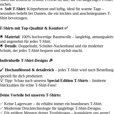
suchen.
🔹
Soft T-Shirt
: Körperbetont und luftig, ideal für warme Tage –
besonders beliebt bei Damen, die ein leichtes und anschmiegsames T-
Shirt bevorzugen.
T-Shirts mit Top-Qualität & Komfort ✅
🌟
Material
: 100% hochwertige Baumwolle – langlebig, atmungsaktiv
und angenehm für jedes T-Shirt.
🌟
Details
: Doppelnaht, Schulter-Nackenband und ein moderner
Schnitt, der jedes T-Shirt bequem und stylish macht.
Individuelle T-Shirt-Designs 🎉
🖌
Hochauflösend & detailreich
– jedes T-Shirt wird nach Bestellung
speziell für dich produziert.
💡 Tipp: Schau nach unseren
Special Edition T-Shirts
– limitierte
Stückzahlen für echte T-Shirt-Fans!
Deine Vorteile bei unseren T-Shirts:
✅ Keine Lagerware – du erhältst immer ein brandneues T-Shirt.
✅ Modernste Drucktechnologie für langlebige T-Shirt-Designs.
✅ Für größere Mengen deiner Textildesigns – kontaktiere uns gerne!