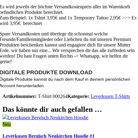
Es wird jeweils der höchste Versandkostenpreis aller im Warenkorb
befindlichen Produkte berechnet.
Zum Beispiel: 1x Tshirt 3,95€ und 1x Temporary Tattoo 2,95€ >>> Es
wird 3,95€ berechnet
Spare Versandkosten und überlege dir schonmal welche
Freunde/Familienmitglieder oder Liebchen du mit unseren Premium
Produkten beschenken kannst und engagiere dich für unsere Mutter
Erde, wir haben nur eine... Wir versprechen dir das alle zufrieden sein
werden! Du hast Fragen unten Rechts -> Whatsapp, wir helfen dir
gerne!
DIGITALE PRODUKTE DOWNLOAD
Digitale Produkte kannst du nach dem Kauf in deinem persönlichen
Account herunterladen.
Artikelnummer:
T-Shirt 000264
Kategorie:
Leverkusen T-Shirts
Das könnte dir auch gefallen …
Neu
Ausführung wählen
Dieses Produkt weist mehrere Varianten auf.
Leverkusen Bergisch Neukirchen Hoodie #1
Die Optionen können auf der Produktseite gewählt werden