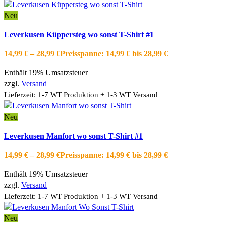
Neu
Ausführung wählen
Dieses Produkt weist mehrere Varianten auf.
Leverkusen Küppersteg wo sonst T-Shirt #1
Die Optionen können auf der Produktseite gewählt werden
Schnellansicht
14,99
€
–
28,99
€
Preisspanne: 14,99 € bis 28,99 €
Zur Wishlist hinzufügen
Enthält 19% Umsatzsteuer
zzgl.
Versand
Lieferzeit: 1-7 WT Produktion + 1-3 WT Versand
Neu
Ausführung wählen
Dieses Produkt weist mehrere Varianten auf.
Leverkusen Manfort wo sonst T-Shirt #1
Die Optionen können auf der Produktseite gewählt werden
Schnellansicht
14,99
€
–
28,99
€
Preisspanne: 14,99 € bis 28,99 €
Zur Wishlist hinzufügen
Enthält 19% Umsatzsteuer
zzgl.
Versand
Lieferzeit: 1-7 WT Produktion + 1-3 WT Versand
Neu