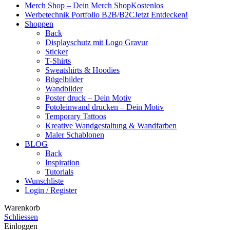
Merch Shop – Dein Merch Shop
Kostenlos
Werbetechnik Portfolio B2B/B2C
Jetzt Entdecken!
Shoppen
Back
Displayschutz mit Logo Gravur
Sticker
T-Shirts
Sweatshirts & Hoodies
Bügelbilder
Wandbilder
Poster druck – Dein Motiv
Fotoleinwand drucken – Dein Motiv
Temporary Tattoos
Kreative Wandgestaltung & Wandfarben
Maler Schablonen
BLOG
Back
Inspiration
Tutorials
Wunschliste
Login / Register
Warenkorb
Schliessen
Einloggen