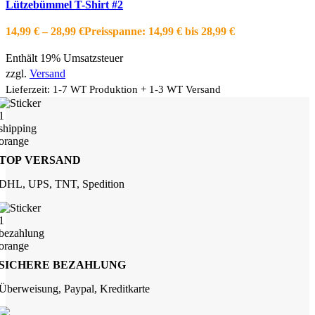
Lützebümmel T-Shirt #2
Die Optionen können auf der Produktseite gewählt werden
Schnellansicht
14,99
€
–
28,99
€
Preisspanne: 14,99 € bis 28,99 €
Zur Wishlist hinzufügen
Enthält 19% Umsatzsteuer
zzgl.
Versand
Lieferzeit: 1-7 WT Produktion + 1-3 WT Versand
TOP VERSAND
DHL, UPS, TNT, Spedition
SICHERE BEZAHLUNG
Überweisung, Paypal, Kreditkarte