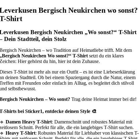
Leverkusen Bergisch Neukirchen wo sonst?
T-Shirt
Leverkusen Bergisch Neukirchen „Wo sonst?“ T-Shirt
– Dein Stadtteil, dein Stolz
Bergisch Neukirchen – wo Tradition auf Heimatliebe trifft. Mit dem
„Bergisch Neukirchen Wo sonst?“ T-Shirt
setzt du ein klares
Zeichen: Hier gehörst du hin, hier ist dein Zuhause.
Dieses T-Shirt ist mehr als nur ein Outfit – es ist eine Liebeserklärung
an deinen Stadtteil. Ob bei einem Spaziergang durch die Natur, einem
Treffen mit Freunden oder einfach im Alltag, es begleitet dich stilvoll
und selbstbewusst.
Bergisch Neukirchen – Wo sonst?
Trag deine Heimat immer bei dir!
T-Shirts bei Sticker1, entdecke deinen Style 🎨
🔹
Damen Heavy T-Shirt
: Damenschnitt und robustes Material mit
zeitlosem Schnitt. Perfekt für alle, die ein langlebiges T-Shirt suchen.
🔹
Heavy T-Shirt
: Robustes Material für Liebhaber von klassischen T-
Shirts mit zeitlosem Schnitt. Perfekt für alle, die ein langlebiges T-Shirt