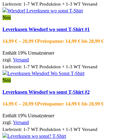
Lieferzeit: 1-7 WT Produktion + 1-3 WT Versand
Neu
Ausführung wählen
Dieses Produkt weist mehrere Varianten auf.
Leverkusen Wiesdorf wo sonst T-Shirt #1
Die Optionen können auf der Produktseite gewählt werden
Schnellansicht
14,99
€
–
28,99
€
Preisspanne: 14,99 € bis 28,99 €
Zur Wishlist hinzufügen
Enthält 19% Umsatzsteuer
zzgl.
Versand
Lieferzeit: 1-7 WT Produktion + 1-3 WT Versand
Neu
Ausführung wählen
Dieses Produkt weist mehrere Varianten auf.
Leverkusen Wiesdorf wo sonst T-Shirt #2
Die Optionen können auf der Produktseite gewählt werden
Schnellansicht
14,99
€
–
28,99
€
Preisspanne: 14,99 € bis 28,99 €
Zur Wishlist hinzufügen
Enthält 19% Umsatzsteuer
zzgl.
Versand
Lieferzeit: 1-7 WT Produktion + 1-3 WT Versand