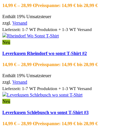
Schnellansicht
14,99
€
–
28,99
€
Preisspanne: 14,99 € bis 28,99 €
Zur Wishlist hinzufügen
Enthält 19% Umsatzsteuer
zzgl.
Versand
Lieferzeit: 1-7 WT Produktion + 1-3 WT Versand
Neu
Ausführung wählen
Dieses Produkt weist mehrere Varianten auf.
Leverkusen Rheindorf wo sonst T-Shirt #2
Die Optionen können auf der Produktseite gewählt werden
Schnellansicht
14,99
€
–
28,99
€
Preisspanne: 14,99 € bis 28,99 €
Zur Wishlist hinzufügen
Enthält 19% Umsatzsteuer
zzgl.
Versand
Lieferzeit: 1-7 WT Produktion + 1-3 WT Versand
Neu
Ausführung wählen
Dieses Produkt weist mehrere Varianten auf.
Leverkusen Schlebusch wo sonst T-Shirt #3
Die Optionen können auf der Produktseite gewählt werden
Schnellansicht
14,99
€
–
28,99
€
Preisspanne: 14,99 € bis 28,99 €
Zur Wishlist hinzufügen