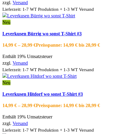
zzgl.
Versand
Lieferzeit: 1-7 WT Produktion + 1-3 WT Versand
Neu
Ausführung wählen
Dieses Produkt weist mehrere Varianten auf.
Leverkusen Bürrig wo sonst T-Shirt #3
Die Optionen können auf der Produktseite gewählt werden
Schnellansicht
14,99
€
–
28,99
€
Preisspanne: 14,99 € bis 28,99 €
Zur Wishlist hinzufügen
Enthält 19% Umsatzsteuer
zzgl.
Versand
Lieferzeit: 1-7 WT Produktion + 1-3 WT Versand
Neu
Ausführung wählen
Dieses Produkt weist mehrere Varianten auf.
Leverkusen Hitdorf wo sonst T-Shirt #3
Die Optionen können auf der Produktseite gewählt werden
Schnellansicht
14,99
€
–
28,99
€
Preisspanne: 14,99 € bis 28,99 €
Zur Wishlist hinzufügen
Enthält 19% Umsatzsteuer
zzgl.
Versand
Lieferzeit: 1-7 WT Produktion + 1-3 WT Versand