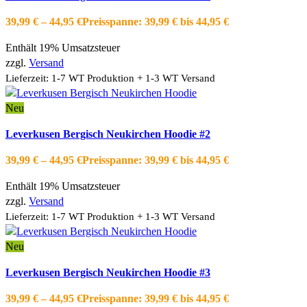
Schnellansicht
39,99
€
–
44,95
€
Preisspanne: 39,99 € bis 44,95 €
Zur Wishlist hinzufügen
Enthält 19% Umsatzsteuer
zzgl.
Versand
Lieferzeit: 1-7 WT Produktion + 1-3 WT Versand
Neu
Ausführung wählen
Dieses Produkt weist mehrere Varianten auf.
Leverkusen Bergisch Neukirchen Hoodie #2
Die Optionen können auf der Produktseite gewählt werden
Schnellansicht
39,99
€
–
44,95
€
Preisspanne: 39,99 € bis 44,95 €
Zur Wishlist hinzufügen
Enthält 19% Umsatzsteuer
zzgl.
Versand
Lieferzeit: 1-7 WT Produktion + 1-3 WT Versand
Neu
Ausführung wählen
Dieses Produkt weist mehrere Varianten auf.
Leverkusen Bergisch Neukirchen Hoodie #3
Die Optionen können auf der Produktseite gewählt werden
Schnellansicht
39,99
€
–
44,95
€
Preisspanne: 39,99 € bis 44,95 €
Zur Wishlist hinzufügen