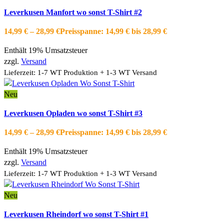
Ausführung wählen
Dieses Produkt weist mehrere Varianten auf.
Leverkusen Manfort wo sonst T-Shirt #2
Die Optionen können auf der Produktseite gewählt werden
Schnellansicht
14,99
€
–
28,99
€
Preisspanne: 14,99 € bis 28,99 €
Zur Wishlist hinzufügen
Enthält 19% Umsatzsteuer
zzgl.
Versand
Lieferzeit: 1-7 WT Produktion + 1-3 WT Versand
Neu
Ausführung wählen
Dieses Produkt weist mehrere Varianten auf.
Leverkusen Opladen wo sonst T-Shirt #3
Die Optionen können auf der Produktseite gewählt werden
Schnellansicht
14,99
€
–
28,99
€
Preisspanne: 14,99 € bis 28,99 €
Zur Wishlist hinzufügen
Enthält 19% Umsatzsteuer
zzgl.
Versand
Lieferzeit: 1-7 WT Produktion + 1-3 WT Versand
Neu
Ausführung wählen
Dieses Produkt weist mehrere Varianten auf.
Leverkusen Rheindorf wo sonst T-Shirt #1
Die Optionen können auf der Produktseite gewählt werden