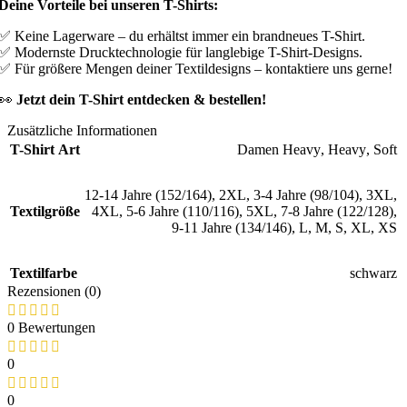
Deine Vorteile bei unseren T-Shirts:
✅ Keine Lagerware – du erhältst immer ein brandneues T-Shirt.
✅ Modernste Drucktechnologie für langlebige T-Shirt-Designs.
✅ Für größere Mengen deiner Textildesigns – kontaktiere uns gerne!
👀
Jetzt dein T-Shirt entdecken & bestellen!
Zusätzliche Informationen
T-Shirt Art
Damen Heavy
,
Heavy
,
Soft
12-14 Jahre (152/164)
,
2XL
,
3-4 Jahre (98/104)
,
3XL
,
Textilgröße
4XL
,
5-6 Jahre (110/116)
,
5XL
,
7-8 Jahre (122/128)
,
9-11 Jahre (134/146)
,
L
,
M
,
S
,
XL
,
XS
Textilfarbe
schwarz
Rezensionen (0)
0 Bewertungen
0
0