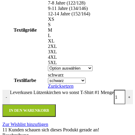
7-8 Jahre (122/128)
9-11 Jahre (134/146)
12-14 Jahre (152/164)
XS
S
Textilgröße
M
L
XL
2XL
3XL
4XL
5XL
schwarz
Textilfarbe
Zurücksetzen
Leverkusen Lützenkirchen wo sonst T-Shirt #1 Menge
-
+
IN DEN WARENKORB
Zur Wishlist hinzufügen
11
Kunden schauen sich dieses Produkt gerade an!