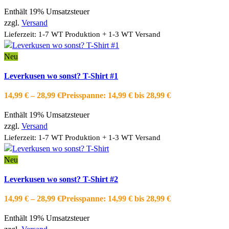
Enthält 19% Umsatzsteuer
zzgl.
Versand
Lieferzeit: 1-7 WT Produktion + 1-3 WT Versand
Neu
Ausführung wählen
Dieses Produkt weist mehrere Varianten auf.
Leverkusen wo sonst? T-Shirt #1
Die Optionen können auf der Produktseite gewählt werden
Schnellansicht
14,99
€
–
28,99
€
Preisspanne: 14,99 € bis 28,99 €
Zur Wishlist hinzufügen
Enthält 19% Umsatzsteuer
zzgl.
Versand
Lieferzeit: 1-7 WT Produktion + 1-3 WT Versand
Neu
Ausführung wählen
Dieses Produkt weist mehrere Varianten auf.
Leverkusen wo sonst? T-Shirt #2
Die Optionen können auf der Produktseite gewählt werden
Schnellansicht
14,99
€
–
28,99
€
Preisspanne: 14,99 € bis 28,99 €
Zur Wishlist hinzufügen
Enthält 19% Umsatzsteuer