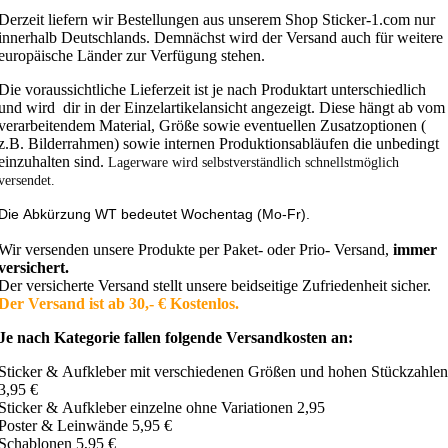
Derzeit liefern wir Bestellungen aus unserem Shop Sticker-1.com nur
innerhalb Deutschlands. Demnächst wird der Versand auch für weitere
europäische Länder zur Verfügung stehen.
Die voraussichtliche Lieferzeit ist je nach Produktart unterschiedlich
und wird dir in der Einzelartikelansicht angezeigt. Diese hängt ab vom
verarbeitendem Material, Größe sowie eventuellen Zusatzoptionen (
z.B. Bilderrahmen) sowie internen Produktionsabläufen die unbedingt
einzuhalten sind.
Lagerware wird selbstverständlich schnellstmöglich
versendet.
Die Abkürzung WT bedeutet Wochentag (Mo-Fr).
Wir versenden unsere Produkte per Paket- oder Prio- Versand,
immer
versichert.
Der versicherte Versand stellt unsere beidseitige Zufriedenheit sicher.
Der Versand ist ab 30,- € Kostenlos.
Je nach Kategorie fallen folgende Versandkosten an:
Sticker & Aufkleber mit verschiedenen Größen und hohen Stückzahlen
3,95 €
Sticker & Aufkleber einzelne ohne Variationen 2,95
Poster & Leinwände 5,95 €
Schablonen 5,95 €