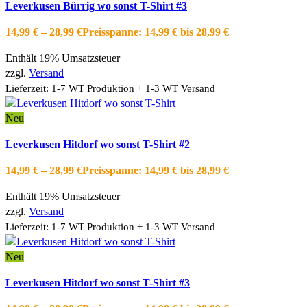
Leverkusen Bürrig wo sonst T-Shirt #3
Die Optionen können auf der Produktseite gewählt werden
Schnellansicht
14,99
€
–
28,99
€
Preisspanne: 14,99 € bis 28,99 €
Zur Wishlist hinzufügen
Enthält 19% Umsatzsteuer
zzgl.
Versand
Lieferzeit: 1-7 WT Produktion + 1-3 WT Versand
Neu
Ausführung wählen
Dieses Produkt weist mehrere Varianten auf.
Leverkusen Hitdorf wo sonst T-Shirt #2
Die Optionen können auf der Produktseite gewählt werden
Schnellansicht
14,99
€
–
28,99
€
Preisspanne: 14,99 € bis 28,99 €
Zur Wishlist hinzufügen
Enthält 19% Umsatzsteuer
zzgl.
Versand
Lieferzeit: 1-7 WT Produktion + 1-3 WT Versand
Neu
Ausführung wählen
Dieses Produkt weist mehrere Varianten auf.
Leverkusen Hitdorf wo sonst T-Shirt #3
Die Optionen können auf der Produktseite gewählt werden
Schnellansicht