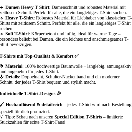
🔹
Damen Heavy T-Shirt
: Damenschnitt und robustes Material mit
zeitlosem Schnitt. Perfekt für alle, die ein langlebiges T-Shirt suchen.
🔹
Heavy T-Shirt
: Robustes Material für Liebhaber von klassischen T-
Shirts mit zeitlosem Schnitt. Perfekt für alle, die ein langlebiges T-Shirt
suchen.
🔹
Soft T-Shirt
: Körperbetont und luftig, ideal für warme Tage –
besonders beliebt bei Damen, die ein leichtes und anschmiegsames T-
Shirt bevorzugen.
T-Shirts mit Top-Qualität & Komfort ✅
🌟
Material
: 100% hochwertige Baumwolle – langlebig, atmungsaktiv
und angenehm für jedes T-Shirt.
🌟
Details
: Doppelnaht, Schulter-Nackenband und ein moderner
Schnitt, der jedes T-Shirt bequem und stylish macht.
Individuelle T-Shirt-Designs 🎉
🖌
Hochauflösend & detailreich
– jedes T-Shirt wird nach Bestellung
speziell für dich produziert.
💡 Tipp: Schau nach unseren
Special Edition T-Shirts
– limitierte
Stückzahlen für echte T-Shirt-Fans!