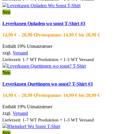
Neu
Ausführung wählen
Dieses Produkt weist mehrere Varianten auf.
Leverkusen Opladen wo sonst T-Shirt #3
Die Optionen können auf der Produktseite gewählt werden
Schnellansicht
14,99
€
–
28,99
€
Preisspanne: 14,99 € bis 28,99 €
Zur Wishlist hinzufügen
Enthält 19% Umsatzsteuer
zzgl.
Versand
Lieferzeit: 1-7 WT Produktion + 1-3 WT Versand
Neu
Ausführung wählen
Dieses Produkt weist mehrere Varianten auf.
Leverkusen Quettingen wo sonst? T-Shirt #3
Die Optionen können auf der Produktseite gewählt werden
Schnellansicht
14,99
€
–
28,99
€
Preisspanne: 14,99 € bis 28,99 €
Zur Wishlist hinzufügen
Enthält 19% Umsatzsteuer
zzgl.
Versand
Lieferzeit: 1-7 WT Produktion + 1-3 WT Versand
Neu