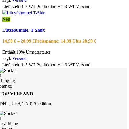
zzgl.
Versand
Lieferzeit: 1-7 WT Produktion + 1-3 WT Versand
Neu
Ausführung wählen
Dieses Produkt weist mehrere Varianten auf.
Lützebümmel T-Shirt
Die Optionen können auf der Produktseite gewählt werden
Schnellansicht
14,99
€
–
28,99
€
Preisspanne: 14,99 € bis 28,99 €
Zur Wishlist hinzufügen
Enthält 19% Umsatzsteuer
zzgl.
Versand
Lieferzeit: 1-7 WT Produktion + 1-3 WT Versand
TOP VERSAND
DHL, UPS, TNT, Spedition