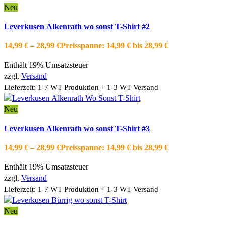
Neu
Ausführung wählen
Dieses Produkt weist mehrere Varianten auf.
Leverkusen Alkenrath wo sonst T-Shirt #2
Die Optionen können auf der Produktseite gewählt werden
Schnellansicht
14,99
€
–
28,99
€
Preisspanne: 14,99 € bis 28,99 €
Zur Wishlist hinzufügen
Enthält 19% Umsatzsteuer
zzgl.
Versand
Lieferzeit: 1-7 WT Produktion + 1-3 WT Versand
Neu
Ausführung wählen
Dieses Produkt weist mehrere Varianten auf.
Leverkusen Alkenrath wo sonst T-Shirt #3
Die Optionen können auf der Produktseite gewählt werden
Schnellansicht
14,99
€
–
28,99
€
Preisspanne: 14,99 € bis 28,99 €
Zur Wishlist hinzufügen
Enthält 19% Umsatzsteuer
zzgl.
Versand
Lieferzeit: 1-7 WT Produktion + 1-3 WT Versand
Neu
Ausführung wählen
Dieses Produkt weist mehrere Varianten auf.