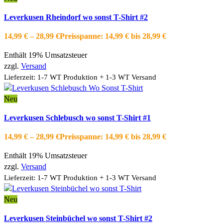
Ausführung wählen
Dieses Produkt weist mehrere Varianten auf.
Leverkusen Rheindorf wo sonst T-Shirt #2
Die Optionen können auf der Produktseite gewählt werden
Schnellansicht
14,99
€
–
28,99
€
Preisspanne: 14,99 € bis 28,99 €
Zur Wishlist hinzufügen
Enthält 19% Umsatzsteuer
zzgl.
Versand
Lieferzeit: 1-7 WT Produktion + 1-3 WT Versand
Neu
Ausführung wählen
Dieses Produkt weist mehrere Varianten auf.
Leverkusen Schlebusch wo sonst T-Shirt #1
Die Optionen können auf der Produktseite gewählt werden
Schnellansicht
14,99
€
–
28,99
€
Preisspanne: 14,99 € bis 28,99 €
Zur Wishlist hinzufügen
Enthält 19% Umsatzsteuer
zzgl.
Versand
Lieferzeit: 1-7 WT Produktion + 1-3 WT Versand
Neu
Ausführung wählen
Dieses Produkt weist mehrere Varianten auf.
Leverkusen Steinbüchel wo sonst T-Shirt #2
Die Optionen können auf der Produktseite gewählt werden