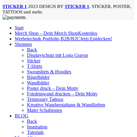
STICKER 1
2023 DESIGN BY
STICKER 1
. STICKER, POSTER,
TATTOOS und mehr.
Start
Merch Shop – Dein Merch Shop
Kostenlos
Werbetechnik Portfolio B2B/B2C
Jetzt Entdecken!
Shoppen
Back
Displayschutz mit Logo Gravur
Sticker
T-Shirts
Sweatshirts & Hoodies
Bügelbilder
Wandbilder
Poster druck – Dein Motiv
Fotoleinwand drucken – Dein Motiv
Temporary Tattoos
Kreative Wandgestaltung & Wandfarben
Maler Schablonen
BLOG
Back
Inspiration
Tutorials