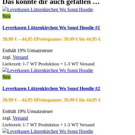
Das könnte dir auch gefallen …
Neu
Ausführung wählen
Dieses Produkt weist mehrere Varianten auf.
Leverkusen Lützenkirchen Wo Sonst Hoodie #1
Die Optionen können auf der Produktseite gewählt werden
Schnellansicht
39,99
€
–
44,95
€
Preisspanne: 39,99 € bis 44,95 €
Zur Wishlist hinzufügen
Enthält 19% Umsatzsteuer
zzgl.
Versand
Lieferzeit: 1-7 WT Produktion + 1-3 WT Versand
Neu
Ausführung wählen
Dieses Produkt weist mehrere Varianten auf.
Leverkusen Lützenkirchen Wo Sonst Hoodie #2
Die Optionen können auf der Produktseite gewählt werden
Schnellansicht
39,99
€
–
44,95
€
Preisspanne: 39,99 € bis 44,95 €
Zur Wishlist hinzufügen
Enthält 19% Umsatzsteuer
zzgl.
Versand
Lieferzeit: 1-7 WT Produktion + 1-3 WT Versand