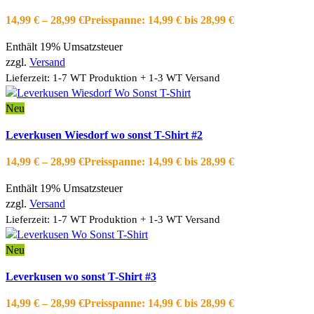
Schnellansicht
14,99
€
–
28,99
€
Preisspanne: 14,99 € bis 28,99 €
Zur Wishlist hinzufügen
Enthält 19% Umsatzsteuer
zzgl.
Versand
Lieferzeit: 1-7 WT Produktion + 1-3 WT Versand
Neu
Ausführung wählen
Dieses Produkt weist mehrere Varianten auf.
Leverkusen Wiesdorf wo sonst T-Shirt #2
Die Optionen können auf der Produktseite gewählt werden
Schnellansicht
14,99
€
–
28,99
€
Preisspanne: 14,99 € bis 28,99 €
Zur Wishlist hinzufügen
Enthält 19% Umsatzsteuer
zzgl.
Versand
Lieferzeit: 1-7 WT Produktion + 1-3 WT Versand
Neu
Ausführung wählen
Dieses Produkt weist mehrere Varianten auf.
Leverkusen wo sonst T-Shirt #3
Die Optionen können auf der Produktseite gewählt werden
Schnellansicht
14,99
€
–
28,99
€
Preisspanne: 14,99 € bis 28,99 €
Zur Wishlist hinzufügen