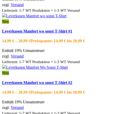
zzgl.
Versand
Lieferzeit: 1-7 WT Produktion + 1-3 WT Versand
Neu
Ausführung wählen
Dieses Produkt weist mehrere Varianten auf.
Leverkusen Manfort wo sonst T-Shirt #1
Die Optionen können auf der Produktseite gewählt werden
Schnellansicht
14,99
€
–
28,99
€
Preisspanne: 14,99 € bis 28,99 €
Zur Wishlist hinzufügen
Enthält 19% Umsatzsteuer
zzgl.
Versand
Lieferzeit: 1-7 WT Produktion + 1-3 WT Versand
Neu
Ausführung wählen
Dieses Produkt weist mehrere Varianten auf.
Leverkusen Manfort wo sonst T-Shirt #2
Die Optionen können auf der Produktseite gewählt werden
Schnellansicht
14,99
€
–
28,99
€
Preisspanne: 14,99 € bis 28,99 €
Zur Wishlist hinzufügen
Enthält 19% Umsatzsteuer
zzgl.
Versand
Lieferzeit: 1-7 WT Produktion + 1-3 WT Versand