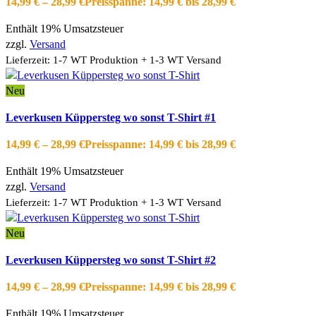
14,99
€
–
28,99
€
Preisspanne: 14,99 € bis 28,99 €
Zur Wishlist hinzufügen
Enthält 19% Umsatzsteuer
zzgl.
Versand
Lieferzeit: 1-7 WT Produktion + 1-3 WT Versand
Neu
Ausführung wählen
Dieses Produkt weist mehrere Varianten auf.
Leverkusen Küppersteg wo sonst T-Shirt #1
Die Optionen können auf der Produktseite gewählt werden
Schnellansicht
14,99
€
–
28,99
€
Preisspanne: 14,99 € bis 28,99 €
Zur Wishlist hinzufügen
Enthält 19% Umsatzsteuer
zzgl.
Versand
Lieferzeit: 1-7 WT Produktion + 1-3 WT Versand
Neu
Ausführung wählen
Dieses Produkt weist mehrere Varianten auf.
Leverkusen Küppersteg wo sonst T-Shirt #2
Die Optionen können auf der Produktseite gewählt werden
Schnellansicht
14,99
€
–
28,99
€
Preisspanne: 14,99 € bis 28,99 €
Zur Wishlist hinzufügen
Enthält 19% Umsatzsteuer