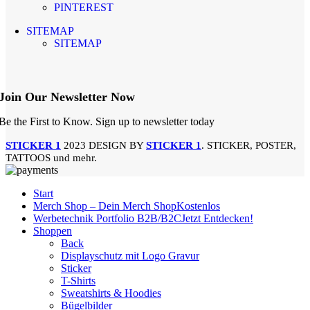
PINTEREST
SITEMAP
SITEMAP
Join Our Newsletter Now
Be the First to Know. Sign up to newsletter today
STICKER 1
2023 DESIGN BY
STICKER 1
. STICKER, POSTER,
TATTOOS und mehr.
Start
Merch Shop – Dein Merch Shop
Kostenlos
Werbetechnik Portfolio B2B/B2C
Jetzt Entdecken!
Shoppen
Back
Displayschutz mit Logo Gravur
Sticker
T-Shirts
Sweatshirts & Hoodies
Bügelbilder