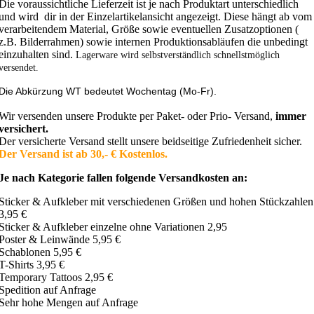
Die voraussichtliche Lieferzeit ist je nach Produktart unterschiedlich
und wird dir in der Einzelartikelansicht angezeigt. Diese hängt ab vom
verarbeitendem Material, Größe sowie eventuellen Zusatzoptionen (
z.B. Bilderrahmen) sowie internen Produktionsabläufen die unbedingt
einzuhalten sind.
Lagerware wird selbstverständlich schnellstmöglich
versendet.
Die Abkürzung WT bedeutet Wochentag (Mo-Fr).
Wir versenden unsere Produkte per Paket- oder Prio- Versand,
immer
versichert.
Der versicherte Versand stellt unsere beidseitige Zufriedenheit sicher.
Der Versand ist ab 30,- € Kostenlos.
Je nach Kategorie fallen folgende Versandkosten an:
Sticker & Aufkleber mit verschiedenen Größen und hohen Stückzahlen
3,95 €
Sticker & Aufkleber einzelne ohne Variationen 2,95
Poster & Leinwände 5,95 €
Schablonen 5,95 €
T-Shirts 3,95 €
Temporary Tattoos 2,95 €
Spedition auf Anfrage
Sehr hohe Mengen auf Anfrage