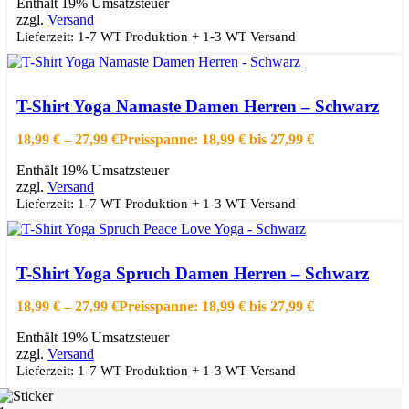
Enthält 19% Umsatzsteuer
zzgl.
Versand
Lieferzeit: 1-7 WT Produktion + 1-3 WT Versand
Ausführung wählen
Dieses Produkt weist mehrere Varianten auf.
Die Optionen können auf der Produktseite gewählt werden
T-Shirt Yoga Namaste Damen Herren – Schwarz
Schnellansicht
Zur Wishlist hinzufügen
18,99
€
–
27,99
€
Preisspanne: 18,99 € bis 27,99 €
Enthält 19% Umsatzsteuer
zzgl.
Versand
Lieferzeit: 1-7 WT Produktion + 1-3 WT Versand
Ausführung wählen
Dieses Produkt weist mehrere Varianten auf.
Die Optionen können auf der Produktseite gewählt werden
T-Shirt Yoga Spruch Damen Herren – Schwarz
Schnellansicht
Zur Wishlist hinzufügen
18,99
€
–
27,99
€
Preisspanne: 18,99 € bis 27,99 €
Enthält 19% Umsatzsteuer
zzgl.
Versand
Lieferzeit: 1-7 WT Produktion + 1-3 WT Versand