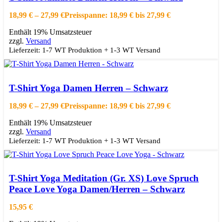
Zur Wishlist hinzufügen
18,99
€
–
27,99
€
Preisspanne: 18,99 € bis 27,99 €
Enthält 19% Umsatzsteuer
zzgl.
Versand
Lieferzeit: 1-7 WT Produktion + 1-3 WT Versand
Ausführung wählen
Dieses Produkt weist mehrere Varianten auf.
Die Optionen können auf der Produktseite gewählt werden
T-Shirt Yoga Damen Herren – Schwarz
Schnellansicht
Zur Wishlist hinzufügen
18,99
€
–
27,99
€
Preisspanne: 18,99 € bis 27,99 €
Enthält 19% Umsatzsteuer
zzgl.
Versand
Lieferzeit: 1-7 WT Produktion + 1-3 WT Versand
In den Warenkorb
Schnellansicht
T-Shirt Yoga Meditation (Gr. XS) Love Spruch
Zur Wishlist hinzufügen
Peace Love Yoga Damen/Herren – Schwarz
15,95
€