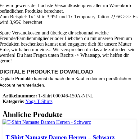
Es wird jeweils der höchste Versandkostenpreis aller im Warenkorb
befindlichen Produkte berechnet.
Zum Beispiel: 1x Tshirt 3,95€ und 1x Temporary Tattoo 2,95€ >>> Es
wird 3,95€ berechnet
Spare Versandkosten und überlege dir schonmal welche
Freunde/Familienmitglieder oder Liebchen du mit unseren Premium
Produkten beschenken kannst und engagiere dich für unsere Mutter
Erde, wir haben nur eine... Wir versprechen dir das alle zufrieden sein
werden! Du hast Fragen unten Rechts -> Whatsapp, wir helfen dir
gerne!
DIGITALE PRODUKTE DOWNLOAD
Digitale Produkte kannst du nach dem Kauf in deinem persönlichen
Account herunterladen.
Artikelnummer:
T-Shirt 000046-150A-NP-L
Kategorie:
Yoga T-Shirts
Ähnliche Produkte
Ausführung wählen
Dieses Produkt weist mehrere Varianten auf.
Die Optionen können auf der Produktseite gewählt werden
T-Shirt Namaste Damen Herren – Schwarz
Schnellansicht