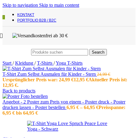
Skip to navigation
Skip to main content
KONTAKT
PORTFOLIO B2B / B2C
Search
Start
/
Kleidung
/
T-Shirts
/
Yoga T-Shirts
T-Shirt Zum Selbst Ausmalen für Kinder - Stern
24,99
€
Ursprünglicher Preis war: 24,99 €
12,95
€
Aktueller Preis ist:
12,95 €.
Back to products
Angebot - 2 Poster zum Preis von einem - Poster druck - Poster
drucken lassen - Poster bestellen
6,95
€
–
64,95
€
Preisspanne:
6,95 € bis 64,95 €