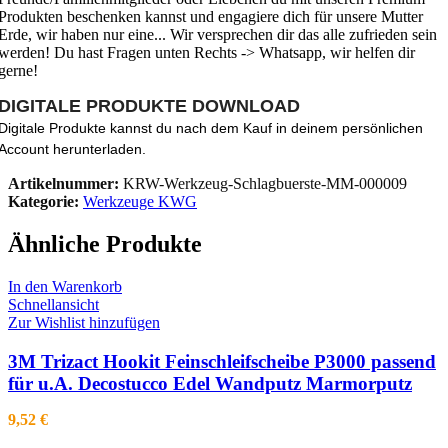
Produkten beschenken kannst und engagiere dich für unsere Mutter
Erde, wir haben nur eine... Wir versprechen dir das alle zufrieden sein
werden! Du hast Fragen unten Rechts -> Whatsapp, wir helfen dir
gerne!
DIGITALE PRODUKTE DOWNLOAD
Digitale Produkte kannst du nach dem Kauf in deinem persönlichen
Account herunterladen.
Artikelnummer:
KRW-Werkzeug-Schlagbuerste-MM-000009
Kategorie:
Werkzeuge KWG
Ähnliche Produkte
In den Warenkorb
Schnellansicht
Zur Wishlist hinzufügen
3M Trizact Hookit Feinschleifscheibe P3000 passend
für u.A. Decostucco Edel Wandputz Marmorputz
9,52
€