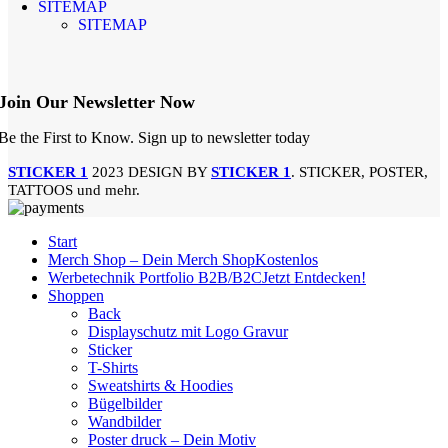
SITEMAP
SITEMAP
Join Our Newsletter Now
Be the First to Know. Sign up to newsletter today
STICKER 1
2023 DESIGN BY
STICKER 1
. STICKER, POSTER,
TATTOOS und mehr.
Start
Merch Shop – Dein Merch Shop
Kostenlos
Werbetechnik Portfolio B2B/B2C
Jetzt Entdecken!
Shoppen
Back
Displayschutz mit Logo Gravur
Sticker
T-Shirts
Sweatshirts & Hoodies
Bügelbilder
Wandbilder
Poster druck – Dein Motiv