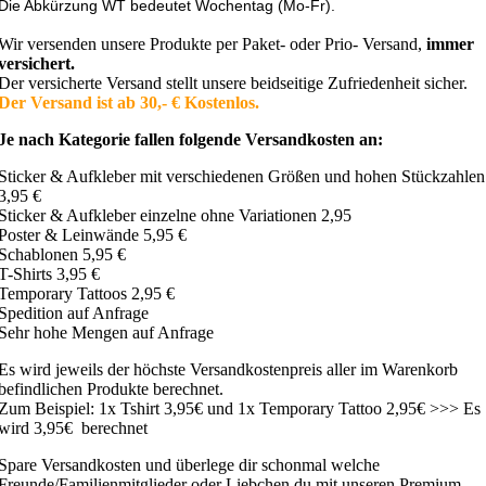
Die Abkürzung WT bedeutet Wochentag (Mo-Fr).
Wir versenden unsere Produkte per Paket- oder Prio- Versand,
immer
versichert.
Der versicherte Versand stellt unsere beidseitige Zufriedenheit sicher.
Der Versand ist ab 30,- € Kostenlos.
Je nach Kategorie fallen folgende Versandkosten an:
Sticker & Aufkleber mit verschiedenen Größen und hohen Stückzahlen
3,95 €
Sticker & Aufkleber einzelne ohne Variationen 2,95
Poster & Leinwände 5,95 €
Schablonen 5,95 €
T-Shirts 3,95 €
Temporary Tattoos 2,95 €
Spedition auf Anfrage
Sehr hohe Mengen auf Anfrage
Es wird jeweils der höchste Versandkostenpreis aller im Warenkorb
befindlichen Produkte berechnet.
Zum Beispiel: 1x Tshirt 3,95€ und 1x Temporary Tattoo 2,95€ >>> Es
wird 3,95€ berechnet
Spare Versandkosten und überlege dir schonmal welche
Freunde/Familienmitglieder oder Liebchen du mit unseren Premium