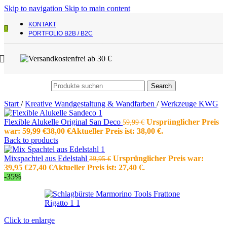
Skip to navigation
Skip to main content
KONTAKT
PORTFOLIO B2B / B2C
Search
Start
/
Kreative Wandgestaltung & Wandfarben
/
Werkzeuge KWG
Flexible Alukelle Original San Deco
Ursprünglicher Preis
59,99
€
war: 59,99 €
38,00
€
Aktueller Preis ist: 38,00 €.
Back to products
Mixspachtel aus Edelstahl
Ursprünglicher Preis war:
39,95
€
39,95 €
27,40
€
Aktueller Preis ist: 27,40 €.
-35%
Click to enlarge