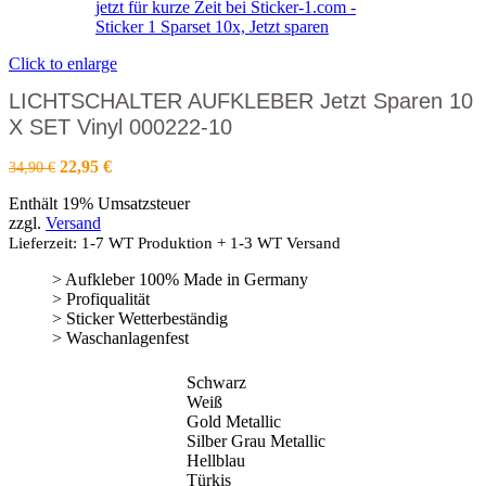
Click to enlarge
LICHTSCHALTER AUFKLEBER Jetzt Sparen 10
X SET Vinyl 000222-10
Ursprünglicher
Aktueller
22,95
€
34,90
€
Preis
Preis
Enthält 19% Umsatzsteuer
war:
ist:
zzgl.
Versand
34,90 €
22,95 €.
Lieferzeit: 1-7 WT Produktion + 1-3 WT Versand
> Aufkleber 100% Made in Germany
> Profiqualität
> Sticker Wetterbeständig
> Waschanlagenfest
Schwarz
Weiß
Gold Metallic
Silber Grau Metallic
Hellblau
Türkis