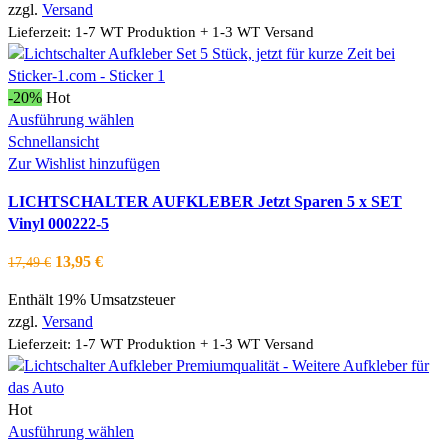
auf
zzgl.
Versand
der
Lieferzeit: 1-7 WT Produktion + 1-3 WT Versand
Produktseite
gewählt
werden
-20%
Hot
Dieses
Ausführung wählen
Produkt
Schnellansicht
weist
Zur Wishlist hinzufügen
mehrere
LICHTSCHALTER AUFKLEBER Jetzt Sparen 5 x SET
Varianten
Vinyl 000222-5
auf.
Die
Ursprünglicher
Aktueller
13,95
€
17,49
€
Optionen
Preis
Preis
können
Enthält 19% Umsatzsteuer
war:
ist:
auf
zzgl.
Versand
17,49 €
13,95 €.
der
Lieferzeit: 1-7 WT Produktion + 1-3 WT Versand
Produktseite
gewählt
werden
Hot
Dieses
Ausführung wählen