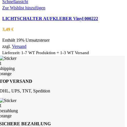
Produkt
Schnellansicht
weist
Zur Wishlist hinzufügen
mehrere
LICHTSCHALTER AUFKLEBER Vinyl 000222
Varianten
auf.
3,49
€
Die
Optionen
Enthält 19% Umsatzsteuer
können
zzgl.
Versand
auf
Lieferzeit: 1-7 WT Produktion + 1-3 WT Versand
der
Produktseite
gewählt
werden
TOP VERSAND
DHL, UPS, TNT, Spedition
SICHERE BEZAHLUNG