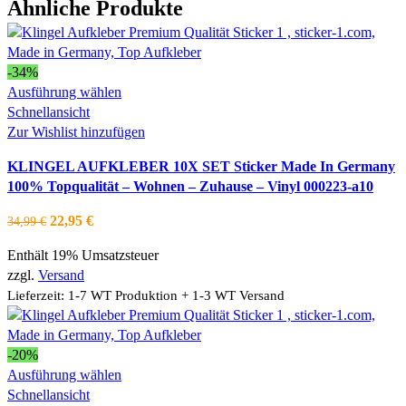
Ähnliche Produkte
-34%
Dieses
Ausführung wählen
Produkt
Schnellansicht
weist
Zur Wishlist hinzufügen
mehrere
KLINGEL AUFKLEBER 10X SET Sticker Made In Germany
Varianten
100% Topqualität – Wohnen – Zuhause – Vinyl 000223-a10
auf.
Die
Ursprünglicher
Aktueller
22,95
€
34,99
€
Optionen
Preis
Preis
können
Enthält 19% Umsatzsteuer
war:
ist:
auf
zzgl.
Versand
34,99 €
22,95 €.
der
Lieferzeit: 1-7 WT Produktion + 1-3 WT Versand
Produktseite
gewählt
werden
-20%
Dieses
Ausführung wählen
Produkt
Schnellansicht