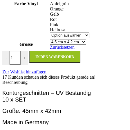
Farbe Vinyl
Apfelgrün
Orange
Gelb
Rot
Pink
Hellrosa
Grösse
Zurücksetzen
LICHTSCHALTER AUFKLEBER Jetzt Sparen 10 x SET Vinyl 000
IN DEN WARENKORB
-
+
Zur Wishlist hinzufügen
17
Kunden schauen sich dieses Produkt gerade an!
Beschreibung
Konturgeschnitten – UV Beständig
10 x SET
Größe: 45mm x 42
mm
Made in Germany