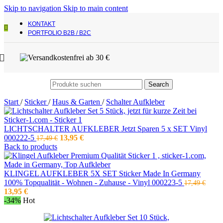
Skip to navigation
Skip to main content
KONTAKT
PORTFOLIO B2B / B2C
Search
Start
/
Sticker
/
Haus & Garten
/
Schalter Aufkleber
LICHTSCHALTER AUFKLEBER Jetzt Sparen 5 x SET Vinyl
Ursprünglicher
Aktueller
000222-5
13,95
€
17,49
€
Preis
Preis
Back to products
war:
ist:
17,49 €
13,95 €.
KLINGEL AUFKLEBER 5X SET Sticker Made In Germany
100% Topqualität - Wohnen - Zuhause - Vinyl 000223-5
17,49
€
Ursprünglicher
Aktueller
13,95
€
Preis
Preis
-34%
Hot
war:
ist:
17,49 €
13,95 €.