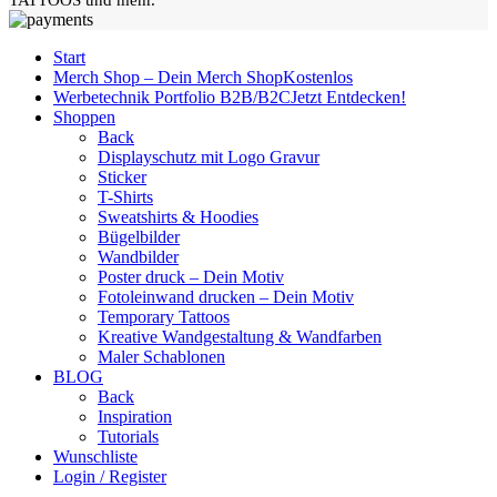
Start
Merch Shop – Dein Merch Shop
Kostenlos
Werbetechnik Portfolio B2B/B2C
Jetzt Entdecken!
Shoppen
Back
Displayschutz mit Logo Gravur
Sticker
T-Shirts
Sweatshirts & Hoodies
Bügelbilder
Wandbilder
Poster druck – Dein Motiv
Fotoleinwand drucken – Dein Motiv
Temporary Tattoos
Kreative Wandgestaltung & Wandfarben
Maler Schablonen
BLOG
Back
Inspiration
Tutorials
Wunschliste
Login / Register