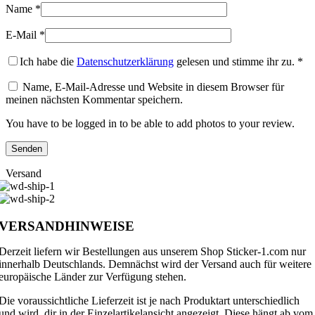
Name
*
E-Mail
*
Ich habe die
Datenschutzerklärung
gelesen und stimme ihr zu.
*
Name, E-Mail-Adresse und Website in diesem Browser für
meinen nächsten Kommentar speichern.
You have to be logged in to be able to add photos to your review.
Versand
VERSANDHINWEISE
Derzeit liefern wir Bestellungen aus unserem Shop Sticker-1.com nur
innerhalb Deutschlands. Demnächst wird der Versand auch für weitere
europäische Länder zur Verfügung stehen.
Die voraussichtliche Lieferzeit ist je nach Produktart unterschiedlich
und wird dir in der Einzelartikelansicht angezeigt. Diese hängt ab vom