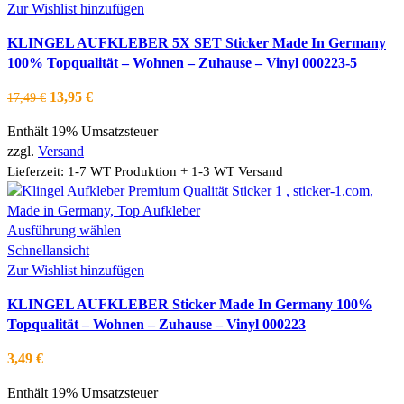
weist
Zur Wishlist hinzufügen
mehrere
KLINGEL AUFKLEBER 5X SET Sticker Made In Germany
Varianten
100% Topqualität – Wohnen – Zuhause – Vinyl 000223-5
auf.
Die
Ursprünglicher
Aktueller
13,95
€
17,49
€
Optionen
Preis
Preis
können
Enthält 19% Umsatzsteuer
war:
ist:
auf
zzgl.
Versand
17,49 €
13,95 €.
der
Lieferzeit: 1-7 WT Produktion + 1-3 WT Versand
Produktseite
gewählt
werden
Dieses
Ausführung wählen
Produkt
Schnellansicht
weist
Zur Wishlist hinzufügen
mehrere
KLINGEL AUFKLEBER Sticker Made In Germany 100%
Varianten
Topqualität – Wohnen – Zuhause – Vinyl 000223
auf.
Die
3,49
€
Optionen
können
Enthält 19% Umsatzsteuer