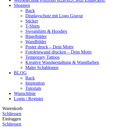
Werbetechnik Portfolio B2B/B2C
Jetzt Entdecken!
Shoppen
Back
Displayschutz mit Logo Gravur
Sticker
T-Shirts
Sweatshirts & Hoodies
Bügelbilder
Wandbilder
Poster druck – Dein Motiv
Fotoleinwand drucken – Dein Motiv
Temporary Tattoos
Kreative Wandgestaltung & Wandfarben
Maler Schablonen
BLOG
Back
Inspiration
Tutorials
Wunschliste
Login / Register
Warenkorb
Schliessen
Einloggen
Schliessen