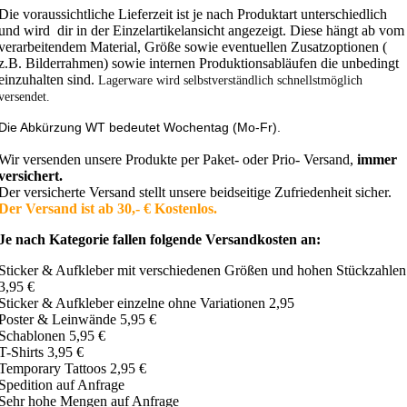
Die voraussichtliche Lieferzeit ist je nach Produktart unterschiedlich
und wird dir in der Einzelartikelansicht angezeigt. Diese hängt ab vom
verarbeitendem Material, Größe sowie eventuellen Zusatzoptionen (
z.B. Bilderrahmen) sowie internen Produktionsabläufen die unbedingt
einzuhalten sind.
Lagerware wird selbstverständlich schnellstmöglich
versendet.
Die Abkürzung WT bedeutet Wochentag (Mo-Fr).
Wir versenden unsere Produkte per Paket- oder Prio- Versand,
immer
versichert.
Der versicherte Versand stellt unsere beidseitige Zufriedenheit sicher.
Der Versand ist ab 30,- € Kostenlos.
Je nach Kategorie fallen folgende Versandkosten an:
Sticker & Aufkleber mit verschiedenen Größen und hohen Stückzahlen
3,95 €
Sticker & Aufkleber einzelne ohne Variationen 2,95
Poster & Leinwände 5,95 €
Schablonen 5,95 €
T-Shirts 3,95 €
Temporary Tattoos 2,95 €
Spedition auf Anfrage
Sehr hohe Mengen auf Anfrage