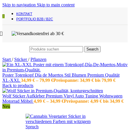
Skip to navigation
Skip to main content
KONTAKT
PORTFOLIO B2B / B2C
Search
Start
/
Sticker
/
Pflanzen
Poster Totenkopf Día de Muertos Stil Blumen Premium Qualität
XL-XXL
34,99
€
–
79,99
€
Preisspanne: 34,99 € bis 79,99 €
Back to products
Wolf Sticker Aufkleber Premium Vinyl Auto Tuning Wohnwagen
Motorrad Möbel
4,99
€
–
34,99
€
Preisspanne: 4,99 € bis 34,99 €
Neu