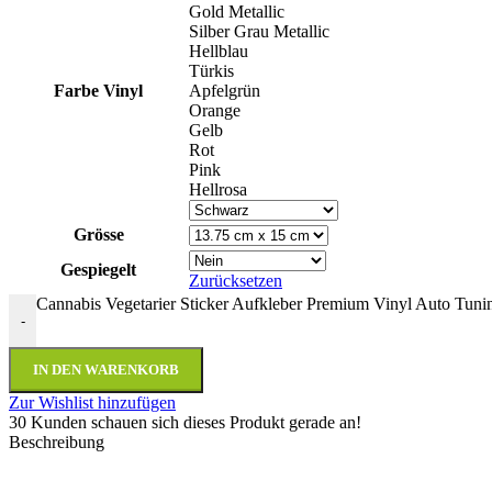
Gold Metallic
Silber Grau Metallic
Hellblau
Türkis
Farbe Vinyl
Apfelgrün
Orange
Gelb
Rot
Pink
Hellrosa
Grösse
Gespiegelt
Zurücksetzen
Cannabis Vegetarier Sticker Aufkleber Premium Vinyl Auto T
-
IN DEN WARENKORB
Zur Wishlist hinzufügen
30
Kunden schauen sich dieses Produkt gerade an!
Beschreibung