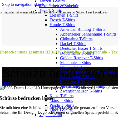
Tanzen T-Shirts
Skip to navigation
Skip to main content
Textilfarben & Zubehör
Tiere T-Shirts
Es fing alles mit einem Sticker an... Herzlich willkommen bei Sticker 1 aus Leverkusen
Elefanten T-Shirt
Frosch T-Shirts
Hunde T-Shirts
American Bulldog T-Shirts
Appenzeller Sennenhund T-Shirts
Chihuahua T-Shirts
Dackel T-Shirts
Deutscher Boxer T-Shirts
Entdecke unser gesamtes B2B/B2C Portfolio - Werbetechnik - Texti
Dobermann T-Shirts
Golden Retriever T-Shirts
Malamute T-Shirts
Mops T-Shirts
Schürze bedrucken l
Personalisierbare Hunde T-Shirts
Schäferhund T-Shirts
Shiba Inu T-Shirts
Home
/
Schürze bedrucken lassen
Weimaraner Hund T-Shirts
Zwergschnauzer T-Shirts
Katze T-Shirts
Schürze bedrucken lassen
Maus T-Shirts
Panda T-Shirts
Sie möchten eine Schürze bedrucken lassen, die genau zu Ihren Vorstell
Tiger T-Shirts
Setzen Sie Ihr Design, Logo oder einen originellen Spruch perfekt in S
Vegan T-Shirt