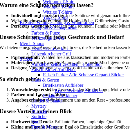
Weltraum T-Shirt
Warum eine Schürze bedrucken lassen?
Wikinger T-Shirt
Witzige T-Shirts
Individuell und einzigartig:
Jede Schürze wird genau nach Ihre
Yoga T-Shirts
Vielseitig einsetzbar:
Ideal für Hobbyköche, Grillmeister, Gastr
Kreative Wandgestaltung & Wandfarben
Perfektes Geschenk:
Machen Sie Freunden, Familie oder Mitarbe
Blattgold & Schlagmetall
Farben & Putze
Unsere Schürzen – für jeden Geschmack und Bedarf
Werkzeuge KWG
Merch Shops
Wir bieten eine große Auswahl an Schürzen, die Sie bedrucken lassen 
Denis Eis Leverkusen
Lützenkirchener Grill
Farbenvielfalt:
Wählen Sie aus klassischen und modernen Farben
Sticker
Materialien:
Hochwertige Baumwolle, robuste Mischgewebe ode
Aufkleber selbst gestalten – Folienplot
Designs:
Vom minimalistischen Look bis hin zu detailreichen Mot
Falsch Parker Aufkleber
Falsch Parker Affe Scheisse Geparkt Sticker
So einfach geht's:
Haus & Garten
Briefkasten Aufkleber
Wunschdesign erstellen lassen:
Laden Sie Ihr Logo, Motiv ode
Keine Werbung Aufkleber
Farben und Layout wählen
Schalter Aufkleber
Angebot erhalten:
Wir kümmern uns um den Rest – professionel
Länder & Staaten
Mystery
Unsere Vorteile auf einen Blick
Pflanzen
Sprüche
Stadt
Hochwertiger Druck:
Brillante Farben, langlebige Qualität.
Tiere & Wesen
Kleine und große Mengen:
Egal ob Einzelstücke oder Großbestel