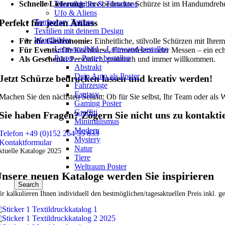
Türaufkleber & Türtattoos
Schnelle Lieferung:
Ihre bedruckte Schürze ist im Handumdrehe
Ufo & Aliens
Temporary Tattoos
Perfekt für jeden Anlass
Textilien mit deinem Design
Wandbilder
Für die Gastronomie:
Einheitliche, stilvolle Schürzen mit Ihre
Leinwandbild – Leinwand bestellen
Für Events:
Ob Kochkurse, Firmenfeiern oder Messen – ein ech
Poster – Poster bestellen
Als Geschenk:
Persönlich, praktisch und immer willkommen.
Abstrakt
Dein Auto als Poster
Jetzt Schürze bedrucken lassen und kreativ werden!
Fahrzeuge
Fantasy
Machen Sie den nächsten Schritt: Ob für Sie selbst, Ihr Team oder als 
Gaming Poster
Graffiti
Sie haben Fragen? Zögern Sie nicht uns zu kontakti
Minimalismus
Modern
Telefon +49 (0)152 264 55 833
Mystery
Kontaktformular
Natur
ktuelle Kataloge 2025
Tiere
Weltraum Poster
nsere neuen Kataloge werden Sie inspirieren
Search
r kalkulieren Ihnen individuell den bestmöglichen/tagesaktuellen Preis inkl. 