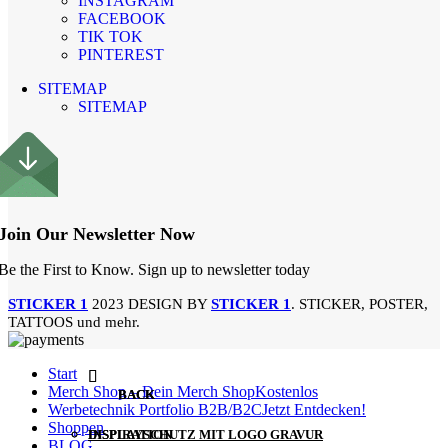
INSTAGRAM
FACEBOOK
TIK TOK
PINTEREST
SITEMAP
SITEMAP
Join Our Newsletter Now
Be the First to Know. Sign up to newsletter today
STICKER 1
2023 DESIGN BY
STICKER 1
. STICKER, POSTER,
TATTOOS und mehr.
Start
Merch Shop – Dein Merch Shop
Kostenlos
BACK
BACK
Werbetechnik Portfolio B2B/B2C
Jetzt Entdecken!
Shoppen
DISPLAYSCHUTZ MIT LOGO GRAVUR
INSPIRATION
BLOG