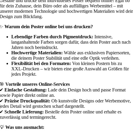
Gestalte und drucke dein individuelles Poster bequem online! Egal ob
für dein Zuhause, dein Büro oder als auffälliges Werbemittel – mit
unserer modernen Technologie und hochwertigen Materialien wird dei
Design zum Blickfang.
✨
Warum dein Poster online bei uns drucken?
Lebendige Farben durch Pigmentdruck:
Intensive,
langanhaltende Farben sorgen dafür, dass dein Poster auch nach
Jahren noch beeindruckt.
Hochwertige Materialien:
Wähle aus exklusiven Papiersorten,
die deinem Poster Stabilität und eine edle Optik verleihen.
Flexibilität bei den Formaten:
Von kleinen Postern bis zu
XXL-Drucken – wir bieten eine große Auswahl an Größen für
jedes Projekt.
🎯
Vorteile unseres Online-Services
✔
Einfache Gestaltung:
Lade dein Design hoch und passe Format
sowie Papier direkt online an.
✔
Präzise Druckqualität:
Ob kunstvolle Designs oder Werbemotive,
jedes Detail wird gestochen scharf dargestellt.
✔
Schnelle Lieferung:
Bestelle dein Poster online und erhalte es
zuverlässig und termingerecht.
💡
Was uns ausmacht: